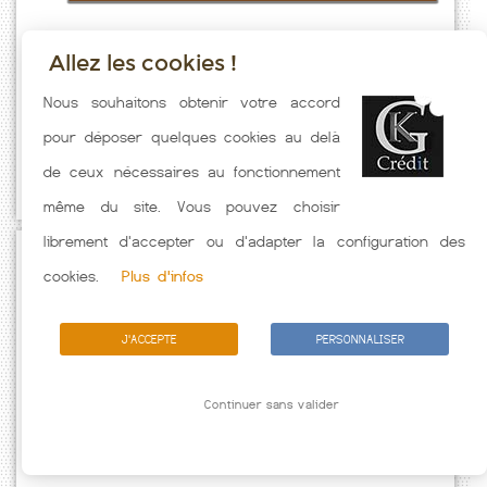
Allez les cookies !
Taux emprunt actualisés (Leren) toutes les semaines. Taux Immobilier
Nous souhaitons obtenir votre accord
pratiqués par nos partenaires bancaires. Meilleur Taux hors
pour déposer quelques cookies au delà
assurance. Taux crédit immobilier indicatif fonction des
de ceux nécessaires au fonctionnement
caractéristiques de l'emprunteur.
même du site. Vous pouvez choisir
librement d'accepter ou d'adapter la configuration des
Passez à l'action
cookies.
Plus d'infos
J'ACCEPTE
PERSONNALISER
Continuer sans valider