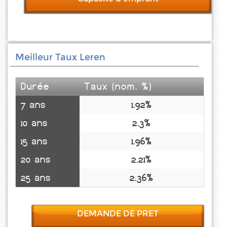
Meilleur Taux Leren
Durée
Taux (nom. %)
7 ans
1.92%
10 ans
2.3%
15 ans
1.96%
20 ans
2.21%
25 ans
2.36%
DEMANDE DE PRET