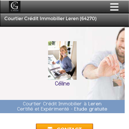
Courtier Crédit Immobilier Leren (64270)
Céline
Courtier Crédit Immobilier à
Leren
Certifié et Expérimenté -
Etude gratuite