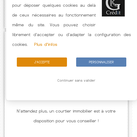
pour déposer quelques cookies au delà
hors assurance. Taux crédit immobilier indicatif fonction des
de ceux nécessaires au fonctionnement
caractéristiques de l'emprunteur.
même du site. Vous pouvez choisir
librement d'accepter ou d'adapter la configuration des
Passez à l'action
cookies.
Plus d'infos
J'ACCEPTE
PERSONNALISER
Continuer sans valider
N'attendez plus, un courtier immobilier est à votre
disposition pour vous conseiller !