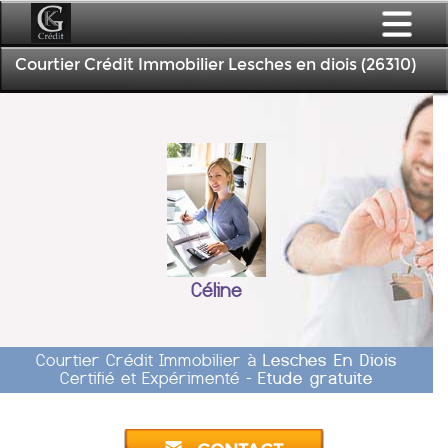
Courtier Crédit Immobilier Lesches en diois (26310)
Céline
Courtier Crédit Immobilier à
Lesches En Diois
Certifié et Expérimenté -
Etude gratuite