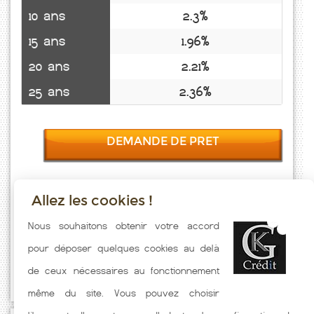
10 ans
2.3%
15 ans
1.96%
20 ans
2.21%
25 ans
2.36%
DEMANDE DE PRET
Allez les cookies !
Taux emprunt actualisés (Lesches En Diois) toutes les semaines. Taux
Nous souhaitons obtenir votre accord
Immobilier pratiqués par nos partenaires bancaires. Meilleur Taux
pour déposer quelques cookies au delà
hors assurance. Taux crédit immobilier indicatif fonction des
de ceux nécessaires au fonctionnement
caractéristiques de l'emprunteur.
même du site. Vous pouvez choisir