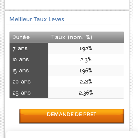
Meilleur Taux Leves
Durée
Taux (nom. %)
7 ans
1.92%
10 ans
2.3%
15 ans
1.96%
20 ans
2.21%
25 ans
2.36%
DEMANDE DE PRET