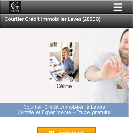
Courtier Crédit Immobilier Leves (28300)
Céline
Courtier Crédit Immobilier à
Leves
Certifié et Expérimenté -
Etude gratuite