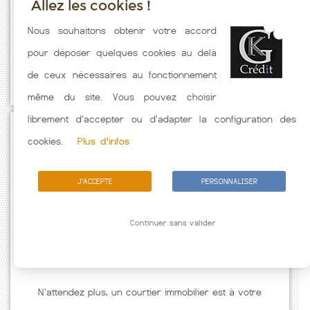
Allez les cookies !
Taux emprunt actualisés (Leves) toutes les semaines. Taux Immobilier
Nous souhaitons obtenir votre accord
pratiqués par nos partenaires bancaires. Meilleur Taux hors
pour déposer quelques cookies au delà
assurance. Taux crédit immobilier indicatif fonction des
de ceux nécessaires au fonctionnement
caractéristiques de l'emprunteur.
même du site. Vous pouvez choisir
librement d'accepter ou d'adapter la configuration des
Passez à l'action
cookies.
Plus d'infos
J'ACCEPTE
PERSONNALISER
Continuer sans valider
N'attendez plus, un courtier immobilier est à votre