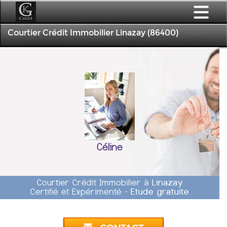
Courtier Crédit Immobilier Linazay (86400)
Céline
Courtier Crédit Immobilier à
Linazay
Certifié et Expérimenté -
Etude gratuite