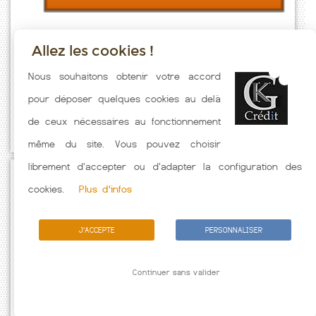
Allez les cookies !
Taux emprunt actualisés (Linazay) toutes les semaines. Taux
Nous souhaitons obtenir votre accord
Immobilier pratiqués par nos partenaires bancaires. Meilleur Taux
pour déposer quelques cookies au delà
hors assurance. Taux crédit immobilier indicatif fonction des
de ceux nécessaires au fonctionnement
caractéristiques de l'emprunteur.
même du site. Vous pouvez choisir
librement d'accepter ou d'adapter la configuration des
Passez à l'action
cookies.
Plus d'infos
J'ACCEPTE
PERSONNALISER
Continuer sans valider