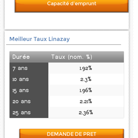
Capacité d'emprunt
Meilleur Taux Linazay
Durée
Taux (nom. %)
7 ans
1.92%
10 ans
2.3%
15 ans
1.96%
20 ans
2.21%
25 ans
2.36%
DEMANDE DE PRET