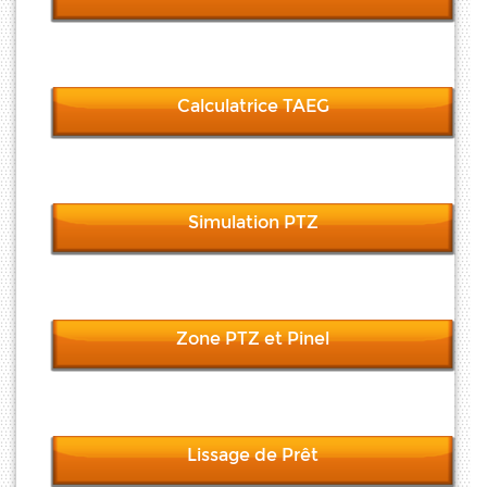
Calculatrice TAEG
Simulation PTZ
Zone PTZ et Pinel
Lissage de Prêt