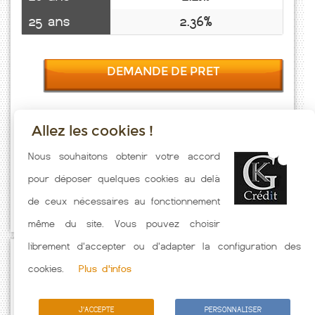
25 ans
2.36%
DEMANDE DE PRET
Allez les cookies !
Taux emprunt actualisés (Longvillers) toutes les semaines. Taux
Nous souhaitons obtenir votre accord
Immobilier pratiqués par nos partenaires bancaires. Meilleur Taux
pour déposer quelques cookies au delà
hors assurance. Taux crédit immobilier indicatif fonction des
de ceux nécessaires au fonctionnement
caractéristiques de l'emprunteur.
même du site. Vous pouvez choisir
librement d'accepter ou d'adapter la configuration des
Passez à l'action
cookies.
Plus d'infos
J'ACCEPTE
PERSONNALISER