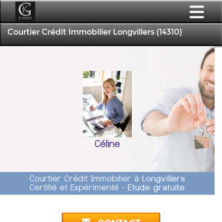
Courtier Crédit Immobilier Longvillers (14310)
Céline
Courtier Crédit Immobilier à
Longvillers
Certifié et Expérimenté -
Etude gratuite