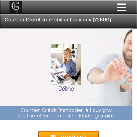
Courtier Crédit Immobilier Louvigny (72600)
Céline
Courtier Crédit Immobilier à
Louvigny
Certifié et Expérimenté -
Etude gratuite