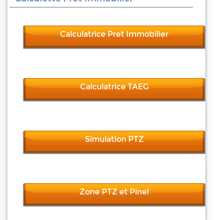
Calculatrice Pret Immobilier
Calculatrice TAEG
Simulation PTZ
Zone PTZ et Pinel