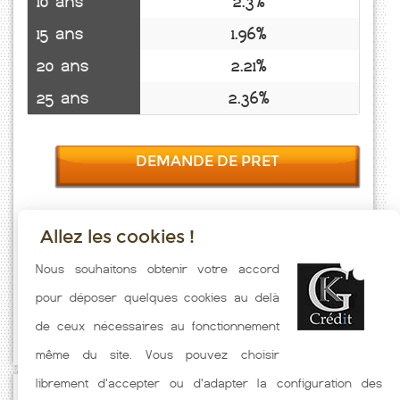
10 ans
2.3%
15 ans
1.96%
20 ans
2.21%
25 ans
2.36%
DEMANDE DE PRET
Allez les cookies !
Taux emprunt actualisés (Louvigny) toutes les semaines. Taux
Nous souhaitons obtenir votre accord
Immobilier pratiqués par nos partenaires bancaires. Meilleur Taux
pour déposer quelques cookies au delà
hors assurance. Taux crédit immobilier indicatif fonction des
de ceux nécessaires au fonctionnement
caractéristiques de l'emprunteur.
même du site. Vous pouvez choisir
librement d'accepter ou d'adapter la configuration des
Passez à l'action