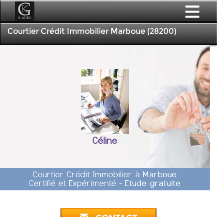
Courtier Crédit Immobilier Marboue (28200)
Céline
Courtier Crédit Immobilier à
Marboue
Certifié et Expérimenté -
Etude gratuite