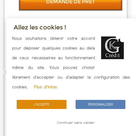
DEMANDE DE PRET
Allez les cookies !
Taux emprunt actualisés (Marboue) toutes les semaines. Taux
Nous souhaitons obtenir votre accord
Immobilier pratiqués par nos partenaires bancaires. Meilleur Taux
pour déposer quelques cookies au delà
hors assurance. Taux crédit immobilier indicatif fonction des
de ceux nécessaires au fonctionnement
caractéristiques de l'emprunteur.
même du site. Vous pouvez choisir
librement d'accepter ou d'adapter la configuration des
Passez à l'action
cookies.
Plus d'infos
J'ACCEPTE
PERSONNALISER
Continuer sans valider