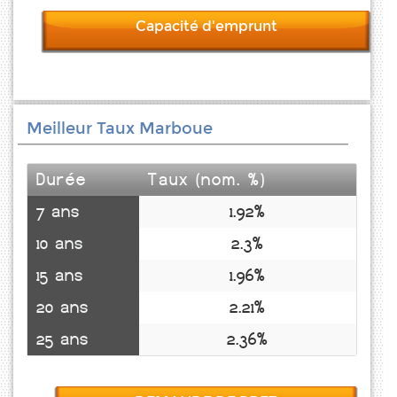
Capacité d'emprunt
Meilleur Taux Marboue
Durée
Taux (nom. %)
7 ans
1.92%
10 ans
2.3%
15 ans
1.96%
20 ans
2.21%
25 ans
2.36%