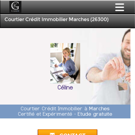
Courtier Crédit Immobilier Marches (26300)
Céline
Courtier Crédit Immobilier à
Marches
Certifié et Expérimenté -
Etude gratuite