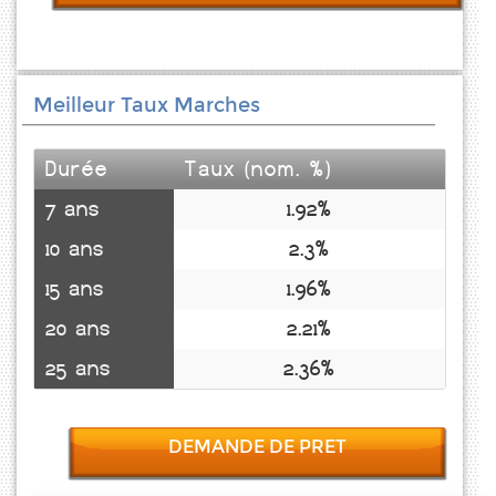
Meilleur Taux Marches
Durée
Taux (nom. %)
7 ans
1.92%
10 ans
2.3%
15 ans
1.96%
20 ans
2.21%
25 ans
2.36%
DEMANDE DE PRET