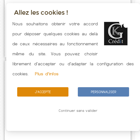
Allez les cookies !
Taux emprunt actualisés (Marches) toutes les semaines. Taux
Nous souhaitons obtenir votre accord
Immobilier pratiqués par nos partenaires bancaires. Meilleur Taux
pour déposer quelques cookies au delà
hors assurance. Taux crédit immobilier indicatif fonction des
de ceux nécessaires au fonctionnement
caractéristiques de l'emprunteur.
même du site. Vous pouvez choisir
librement d'accepter ou d'adapter la configuration des
Passez à l'action
cookies.
Plus d'infos
J'ACCEPTE
PERSONNALISER
Continuer sans valider