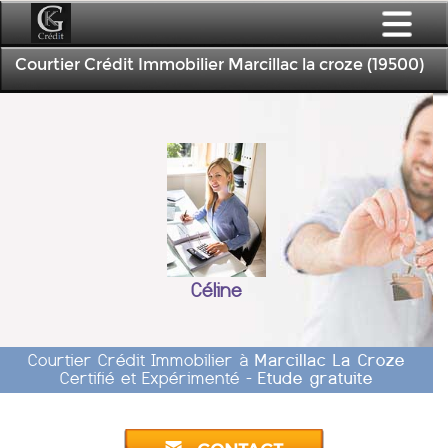
Courtier Crédit Immobilier Marcillac la croze (19500)
Céline
Courtier Crédit Immobilier à
Marcillac La Croze
Certifié et Expérimenté -
Etude gratuite