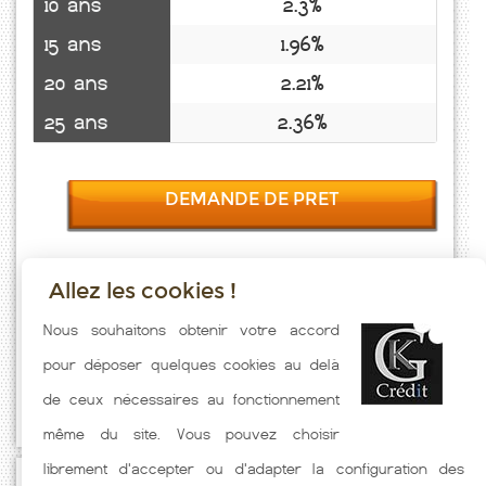
10 ans
2.3%
15 ans
1.96%
20 ans
2.21%
25 ans
2.36%
DEMANDE DE PRET
Allez les cookies !
Taux emprunt actualisés (Marcillac La Croze) toutes les semaines. Taux
Nous souhaitons obtenir votre accord
Immobilier pratiqués par nos partenaires bancaires. Meilleur Taux
pour déposer quelques cookies au delà
hors assurance. Taux crédit immobilier indicatif fonction des
de ceux nécessaires au fonctionnement
caractéristiques de l'emprunteur.
même du site. Vous pouvez choisir
librement d'accepter ou d'adapter la configuration des