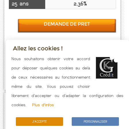
25 ans
2.36%
DEMANDE DE PRET
Allez les cookies !
Taux emprunt actualisés (Marvelise) toutes les semaines. Taux
Nous souhaitons obtenir votre accord
Immobilier pratiqués par nos partenaires bancaires. Meilleur Taux
pour déposer quelques cookies au delà
hors assurance. Taux crédit immobilier indicatif fonction des
de ceux nécessaires au fonctionnement
caractéristiques de l'emprunteur.
même du site. Vous pouvez choisir
librement d'accepter ou d'adapter la configuration des
Passez à l'action
cookies.
Plus d'infos
J'ACCEPTE
PERSONNALISER