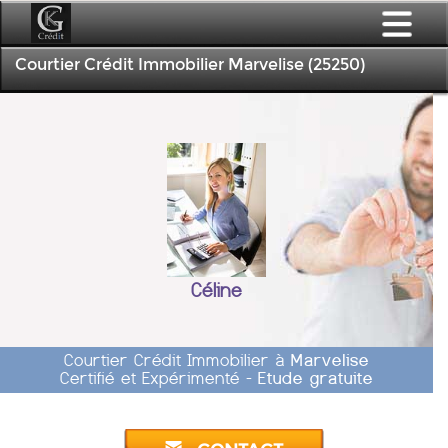
Courtier Crédit Immobilier Marvelise (25250)
Céline
Courtier Crédit Immobilier à
Marvelise
Certifié et Expérimenté -
Etude gratuite