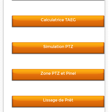
Calculatrice TAEG
Simulation PTZ
Zone PTZ et Pinel
Lissage de Prêt