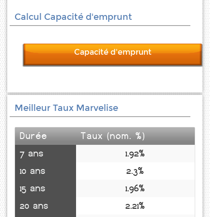
Calcul Capacité d'emprunt
Capacité d'emprunt
Meilleur Taux Marvelise
Durée
Taux (nom. %)
7 ans
1.92%
10 ans
2.3%
15 ans
1.96%
20 ans
2.21%