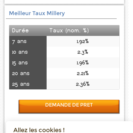
Meilleur Taux Millery
Durée
Taux (nom. %)
7 ans
1.92%
10 ans
2.3%
15 ans
1.96%
20 ans
2.21%
25 ans
2.36%
DEMANDE DE PRET
Allez les cookies !
Taux emprunt actualisés (Millery) toutes les semaines. Taux Immobilier