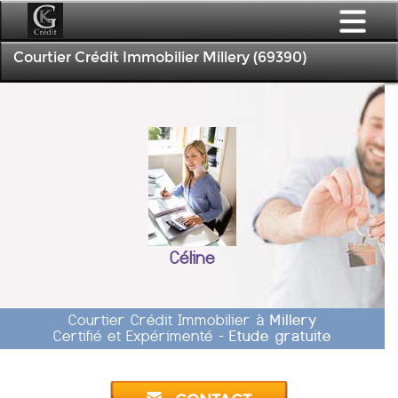
Courtier Crédit Immobilier Millery (69390)
Céline
Courtier Crédit Immobilier à
Millery
Certifié et Expérimenté -
Etude gratuite