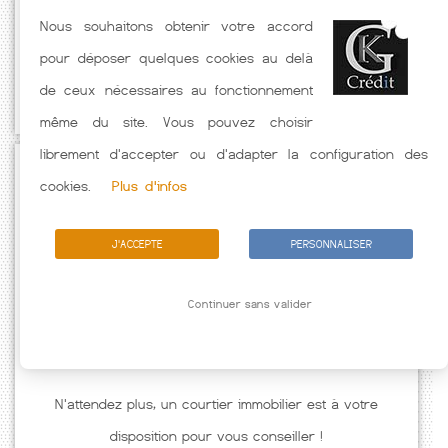
Nous souhaitons obtenir votre accord
pratiqués par nos partenaires bancaires. Meilleur Taux hors
pour déposer quelques cookies au delà
assurance. Taux crédit immobilier indicatif fonction des
de ceux nécessaires au fonctionnement
caractéristiques de l'emprunteur.
même du site. Vous pouvez choisir
librement d'accepter ou d'adapter la configuration des
Passez à l'action
cookies.
Plus d'infos
J'ACCEPTE
PERSONNALISER
Continuer sans valider
N'attendez plus, un courtier immobilier est à votre
disposition pour vous conseiller !