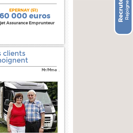
EPERNAY (51)
240 000 euros
160 000 euros
jet Assurance Emprunteur
 clients
oignent
Mr/Mme .