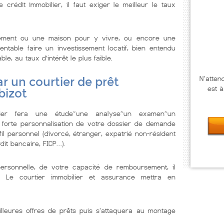
rédit immobilier, il faut exiger le meilleur le taux
tement ou une maison pour y vivre, ou encore une
ntable faire un investissement locatif, bien entendu
ble, au taux d’intérêt le plus faible.
N'atten
r un courtier de prêt
est à
bizot
lier fera une étude~une analyse~un examen~un
 forte personnalisation de votre dossier de demande
il personnel (divorcé, étranger, expatrié non-résident
dit bancaire, FICP…).
personnelle, de votre capacité de remboursement, il
. Le courtier immobilier et assurance mettra en
illeures offres de prêts puis s'attaquera au montage