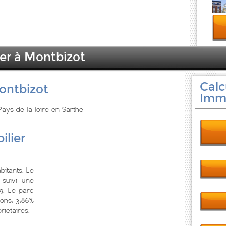
ier à Montbizot
Calc
ontbizot
Immo
Pays de la loire en Sarthe
ilier
bitants. Le
suivi une
9. Le parc
ons, 3,86%
riétaires.