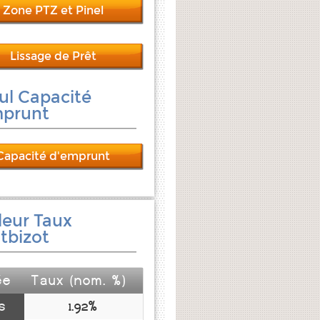
Zone PTZ et Pinel
Lissage de Prêt
ul Capacité
mprunt
Capacité d'emprunt
leur Taux
tbizot
ée
Taux (nom. %)
s
1.92%