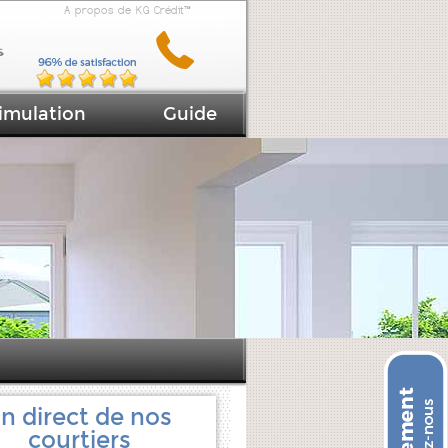
A propos de KG Crédit™
imulation
Guide
n direct de nos
courtiers