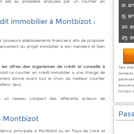
t été au préalable analysés par un courtier en
10 a
15 a
dit immobilier à Montbizot :
20 a
25 a
r plusieurs établissements financiers afin de proposer
nancement du projet immobilier à son mandant et bien
 les offres des organismes de crédit et conseille à
Taux empr
bizot Le courtier en crédit immobilier a une charge de
semaines
ement donne avant tout le choix du meilleur courtier
partenai
illeur taux.
assuranc
fonction 
se un réseau compact des différents acteurs de
Pass
à Montbizot
dence principale à Montbizot ou en Pays de Loire et