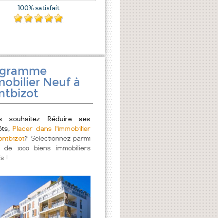
ogramme
obilier Neuf à
tbizot
s souhaitez Réduire ses
ôts,
Placer dans l'immobilier
ontbizot
?
Sélectionnez parmi
s de 1000 biens immobiliers
s !