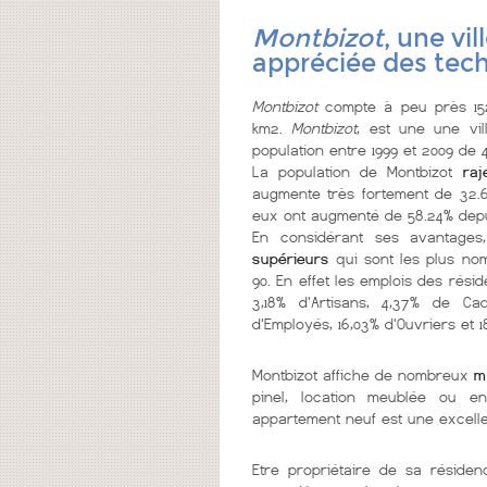
Montbizot
, une vi
appréciée des tech
Montbizot
compte à peu près 152 
km2.
Montbizot
, est une une vi
population entre 1999 et 2009 de 
La population de Montbizot
raje
augmente très fortement de 32.6
eux ont augmenté de 58.24% depu
En considérant ses avantages
supérieurs
qui sont les plus no
90. En effet les emplois des résid
3,18% d'Artisans, 4,37% de Cad
d'Employés, 16,03% d'Ouvriers et 1
Montbizot affiche de nombreux
m
pinel, location meublée ou e
appartement neuf est une excelle
Etre propriétaire de sa réside