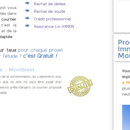
Rachat de dettes
izot vous
Rachat de soulte
ôtés dans
Crédit professionnel
courtier
 c'est la
Assurance Loi HAMON
 et de la
adaptée
.
Pr
Imm
eur taux
pour chaque projet
Mon
c'est Gratuit
!
r l'étude ?
»
e
Montbizot
Vou
imp
à M
plu
neuf