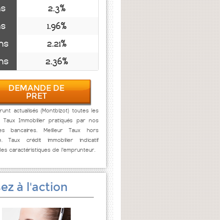
ns
2.3%
ns
1.96%
ns
2.21%
ns
2.36%
DEMANDE DE
PRET
unt actualisés (Montbizot) toutes les
. Taux Immobilier pratiqués par nos
res bancaires. Meilleur Taux hors
e. Taux crédit immobilier indicatif
des caractéristiques de l'emprunteur.
ez à l'action