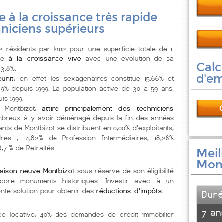
lle à la croissance très rapide
niciens supérieurs
résidents par km2 pour une superficie totale de 11
lle
à la croissance vive
avec une évolution de sa
Calc
43.8%.
d'e
unit
, en effet les sexagenaires constitue 15.66% et
9% depuis 1999. La population active de 30 à 59 ans,
is 1999.
, Montbizot,
attire principalement des techniciens
mbreux à y avoir déménagé depuis la fin des années
ents de Montbizot se distribuent en 0,00% d'exploitants,
res , 14,82% de Profession Intermédiaires, 18,28%
8,71% de Retraités.
Meil
Mon
aison neuve Montbizot
sous réserve de son éligibilité
ncore monuments historiques. Investir avec à un
nte solution pour obtenir des
réductions d'impôts
.
Dur
7 an
nce locative, 40% des demandes de crédit immobilier