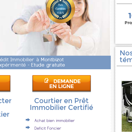
150 000 euros
Pro
Nos
tém
rédit Immobilier à
Montbizot
 Expérimenté -
Etude gratuite
DEMANDE
EN LIGNE
cter
Courtier en Prêt
Immobilier Certifié
ier
Achat bien immobilier
Deficit Foncier