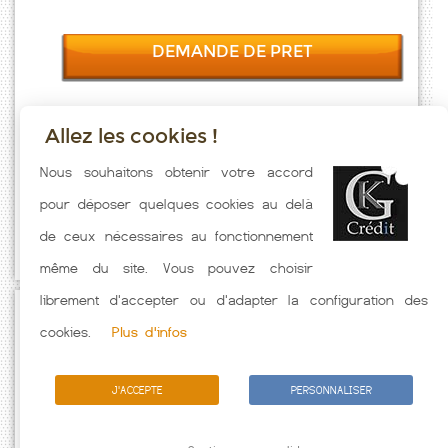
DEMANDE DE PRET
Allez les cookies !
Taux emprunt actualisés (Montsoue) toutes les semaines. Taux
Nous souhaitons obtenir votre accord
Immobilier pratiqués par nos partenaires bancaires. Meilleur Taux
pour déposer quelques cookies au delà
hors assurance. Taux crédit immobilier indicatif fonction des
de ceux nécessaires au fonctionnement
caractéristiques de l'emprunteur.
même du site. Vous pouvez choisir
librement d'accepter ou d'adapter la configuration des
Passez à l'action
cookies.
Plus d'infos
J'ACCEPTE
PERSONNALISER