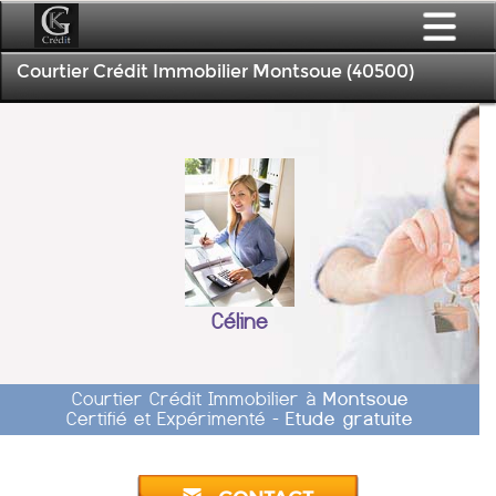
Courtier Crédit Immobilier Montsoue (40500)
Céline
Courtier Crédit Immobilier à
Montsoue
Certifié et Expérimenté -
Etude gratuite