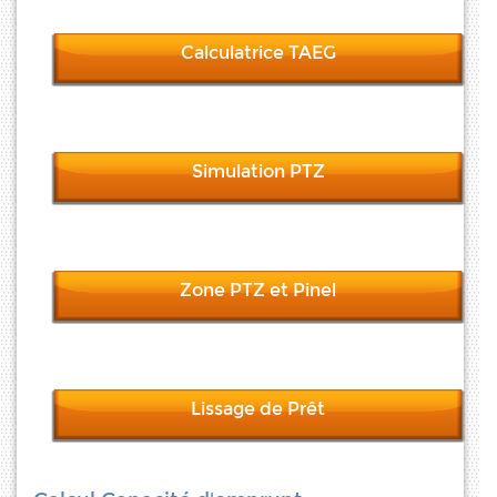
Calculatrice TAEG
Simulation PTZ
Zone PTZ et Pinel
Lissage de Prêt