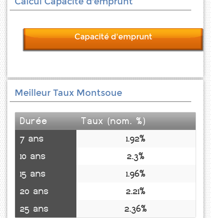
Calcul Capacité d'emprunt
Capacité d'emprunt
Meilleur Taux Montsoue
Durée
Taux (nom. %)
7 ans
1.92%
10 ans
2.3%
15 ans
1.96%
20 ans
2.21%
25 ans
2.36%