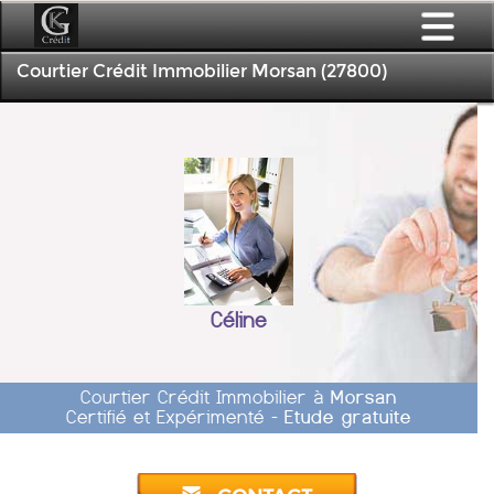
Courtier Crédit Immobilier Morsan (27800)
Céline
Courtier Crédit Immobilier à
Morsan
Certifié et Expérimenté -
Etude gratuite