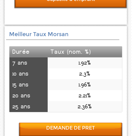
Meilleur Taux Morsan
Durée
Taux (nom. %)
7 ans
1.92%
10 ans
2.3%
15 ans
1.96%
20 ans
2.21%
25 ans
2.36%
DEMANDE DE PRET