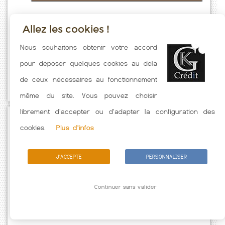
Allez les cookies !
Taux emprunt actualisés (Morsan) toutes les semaines. Taux
Nous souhaitons obtenir votre accord
Immobilier pratiqués par nos partenaires bancaires. Meilleur Taux
pour déposer quelques cookies au delà
hors assurance. Taux crédit immobilier indicatif fonction des
de ceux nécessaires au fonctionnement
caractéristiques de l'emprunteur.
même du site. Vous pouvez choisir
librement d'accepter ou d'adapter la configuration des
Passez à l'action
cookies.
Plus d'infos
J'ACCEPTE
PERSONNALISER
Continuer sans valider