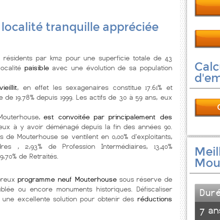
 localité tranquille appréciée
résidents par km2 pour une superficie totale de 43
Calc
localité
paisible
avec une évolution de sa population
d'e
ieillit
, en effet les sexagenaires constitue 17.61% et
 de 19.78% depuis 1999. Les actifs de 30 à 59 ans, eux
 Mouterhouse,
est convoitée par principalement des
eux à y avoir déménagé depuis la fin des années 90.
ts de Mouterhouse se ventilent en 0,00% d'exploitants,
dres , 2,93% de Profession Intermédiaires, 13,40%
Meil
9,70% de Retraités.
Mou
breux
programme neuf Mouterhouse
sous réserve de
meublée ou encore monuments historiques. Défiscaliser
Dur
 une excellente solution pour obtenir des
réductions
7 an