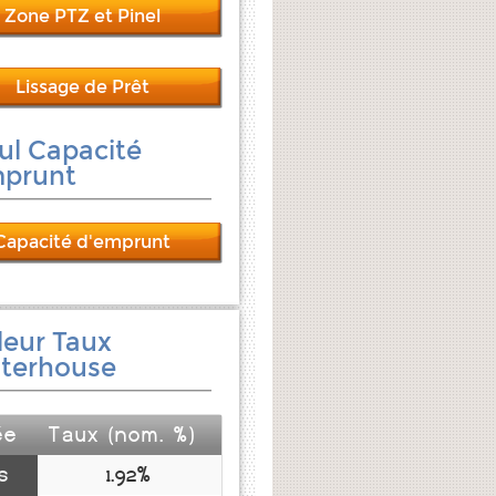
Zone PTZ et Pinel
Lissage de Prêt
ul Capacité
mprunt
Capacité d'emprunt
leur Taux
terhouse
ée
Taux (nom. %)
s
1.92%