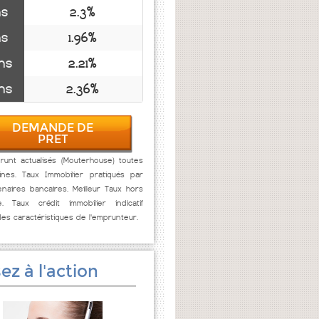
ns
2.3%
ns
1.96%
ns
2.21%
ns
2.36%
DEMANDE DE
PRET
unt actualisés (Mouterhouse) toutes
ines. Taux Immobilier pratiqués par
naires bancaires. Meilleur Taux hors
e. Taux crédit immobilier indicatif
des caractéristiques de l'emprunteur.
ez à l'action