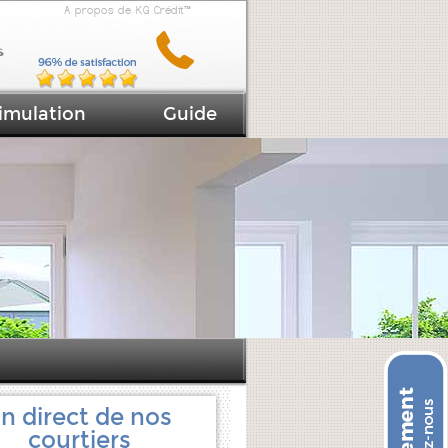
A propos de KG Crédit™
imulation
Guide
n direct de nos
courtiers