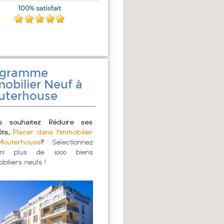
ogramme
obilier Neuf à
uterhouse
s souhaitez Réduire ses
ôts,
Placer dans l'immobilier
outerhouse
?
Sélectionnez
mi plus de 1000 biens
biliers neufs !