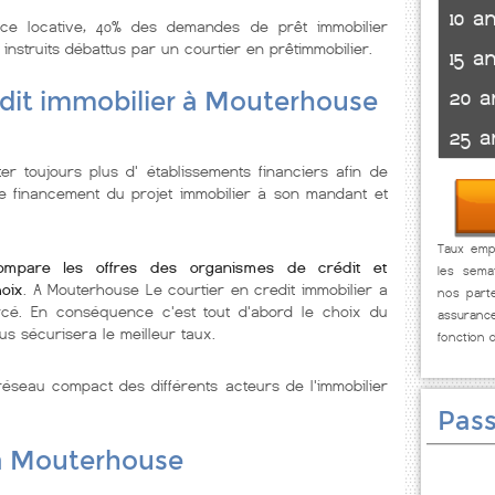
10 a
nce locative, 40% des demandes de prêt immobilier
 instruits débattus par un courtier en prêtimmobilier.
15 a
20 a
édit immobilier à Mouterhouse
25 a
r toujours plus d' établissements financiers afin de
de financement du projet immobilier à son mandant et
Taux empr
ompare les offres des organismes de crédit et
les sema
oix
. A Mouterhouse Le courtier en credit immobilier a
nos parte
orcé. En conséquence c'est tout d'abord le choix du
assuranc
us sécurisera le meilleur taux.
fonction 
éseau compact des différents acteurs de l'immobilier
Pass
 à Mouterhouse