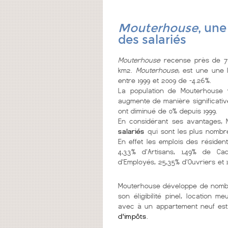
Mouterhouse
, une
des salariés
Mouterhouse
recense près de 7 
km2.
Mouterhouse
, est une une 
entre 1999 et 2009 de -4.26%.
La population de Mouterhouse
v
augmente de manière significative
ont diminué de 0% depuis 1999.
En considérant ses avantages,
salariés
qui sont les plus nombr
En effet les emplois des résiden
4,33% d'Artisans, 1,49% de Ca
d'Employés, 25,35% d'Ouvriers et 1
Mouterhouse développe de nom
son éligibilité pinel, location 
avec à un appartement neuf est
d'impôts
.