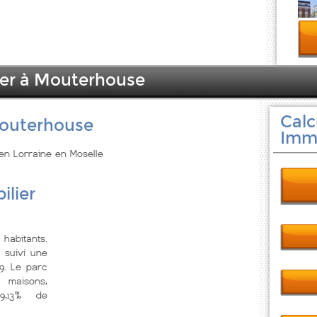
ier à Mouterhouse
Calc
Mouterhouse
Immo
 en Lorraine en Moselle
ilier
habitants.
 suivi une
9. Le parc
 maisons,
79,13% de