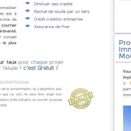
Diminuer ses credits
mmobilier
Rachat de soulte par un tiers
et est à
Crédit création entreprise
erche de
ourtier
Assurance de Pret
érimenté
,
r conseil
Pr
t la plus
Imm
Mo
eur taux
pour chaque projet
c'est Gratuit
!
r l'étude ?
Vou
imp
outerhouse
à M
par
immo