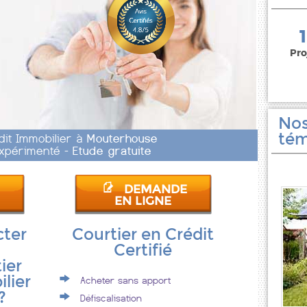
150 000 euros
Pro
Nos
tém
dit Immobilier à
Mouterhouse
 Expérimenté -
Etude gratuite
DEMANDE
EN LIGNE
cter
Courtier en Crédit
Certifié
ier
lier
Acheter sans apport
?
Défiscalisation