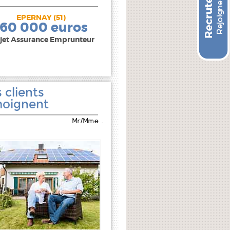
EPERNAY (51)
240 000 euros
160 000 euros
jet Assurance Emprunteur
 clients
oignent
Mr/Mme .