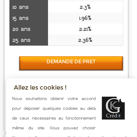
10 ans
2.3%
15 ans
1.96%
20 ans
2.21%
25 ans
2.36%
DEMANDE DE PRET
Allez les cookies !
Taux emprunt actualisés (Mouzieys Panens) toutes les semaines. Taux
Nous souhaitons obtenir votre accord
Immobilier pratiqués par nos partenaires bancaires. Meilleur Taux
pour déposer quelques cookies au delà
hors assurance. Taux crédit immobilier indicatif fonction des
de ceux nécessaires au fonctionnement
caractéristiques de l'emprunteur.
même du site. Vous pouvez choisir