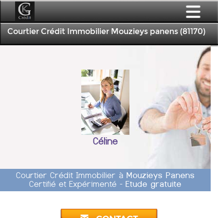
Courtier Crédit Immobilier Mouzieys panens (81170)
Céline
Courtier Crédit Immobilier à
Mouzieys Panens
Certifié et Expérimenté -
Etude gratuite