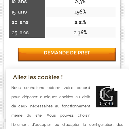
10 ans
2.3%
15 ans
1.96%
20 ans
2.21%
25 ans
2.36%
DEMANDE DE PRET
Allez les cookies !
Taux emprunt actualisés (Neuvelle Les Voisey) toutes les semaines.
Nous souhaitons obtenir votre accord
Taux Immobilier pratiqués par nos partenaires bancaires. Meilleur
pour déposer quelques cookies au delà
Taux hors assurance. Taux crédit immobilier indicatif fonction des
de ceux nécessaires au fonctionnement
caractéristiques de l'emprunteur.
même du site. Vous pouvez choisir
librement d'accepter ou d'adapter la configuration des