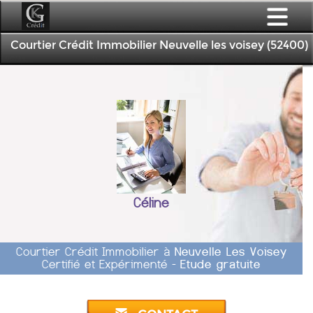
Courtier Crédit Immobilier Neuvelle les voisey (52400)
Céline
Courtier Crédit Immobilier à
Neuvelle Les Voisey
Certifié et Expérimenté -
Etude gratuite