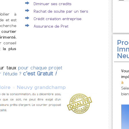
Diminuer ses credits
Rachat de soulte par un tiers
bilier à
Crédit création entreprise
e et est
echerche
Assurance de Pret
courtier
érimenté
,
Pr
r conseil
Imm
t la plus
Ne
eur taux
pour chaque projet
Vou
c'est Gratuit
!
r l'étude ?
imp
à 
»
loire
Neuvy grandchamp
Sél
bien