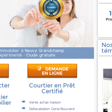
150 000 euros
Pro
Nos
tém
 Immobilier à
Neuvy Grandchamp
 Expérimenté -
Etude gratuite
DEMANDE
EN LIGNE
cter
Courtier en Prêt
Certifié
ier
lier
Vente achat maison
Defiscaliation Censi-Bouvard