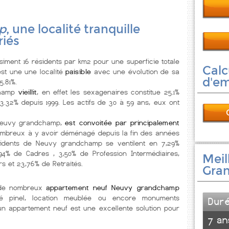
p
, une localité tranquille
riés
ment 16 résidents par km2 pour une superficie totale
Calc
est une une localité
paisible
avec une évolution de sa
d'e
5.81%.
hamp
vieillit
, en effet les sexagenaires constitue 25.1%
.32% depuis 1999. Les actifs de 30 à 59 ans, eux ont
 Neuvy grandchamp,
est convoitée par principalement
ombreux à y avoir déménagé depuis la fin des années
ésidents de Neuvy grandchamp se ventilent en 7,29%
 2,94% de Cadres , 3,50% de Profession Intermédiaires,
Meil
rs et 23,76% de Retraités.
Gra
 de nombreux
appartement neuf Neuvy grandchamp
ité pinel, location meublée ou encore monuments
Dur
 un appartement neuf est une excellente solution pour
7 an