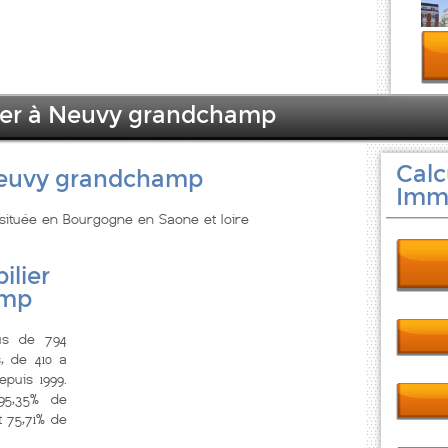
lier à Neuvy grandchamp
Calc
Neuvy grandchamp
Immo
située en Bourgogne en Saone et loire
ilier
amp
us de 794
, de 410 a
puis 1999.
5,35% de
 75,71% de