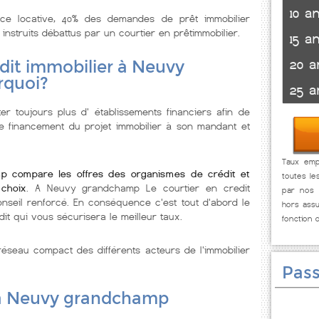
10 a
nce locative, 40% des demandes de prêt immobilier
 instruits débattus par un courtier en prêtimmobilier.
15 a
20 a
dit immobilier à Neuvy
rquoi?
25 a
r toujours plus d' établissements financiers afin de
de financement du projet immobilier à son mandant et
Taux emp
p compare les offres des organismes de crédit et
toutes le
choix
. A Neuvy grandchamp Le courtier en credit
par nos p
onseil renforcé. En conséquence c'est tout d'abord le
hors assu
dit qui vous sécurisera le meilleur taux.
fonction 
éseau compact des différents acteurs de l'immobilier
Pass
 à Neuvy grandchamp