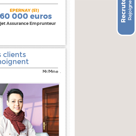
EPERNAY (51)
240 000 euros
160 000 euros
jet Assurance Emprunteur
 clients
oignent
Mr/Mme .