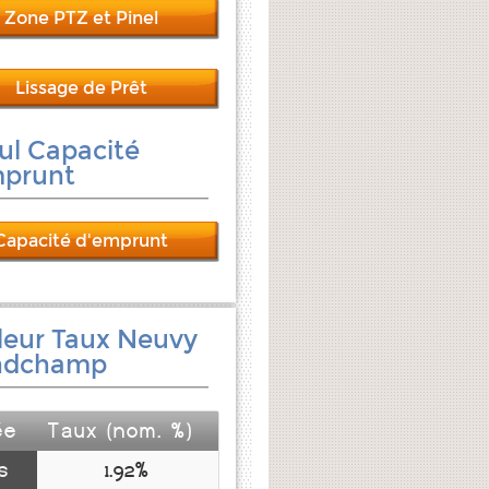
Zone PTZ et Pinel
Lissage de Prêt
ul Capacité
mprunt
Capacité d'emprunt
leur Taux Neuvy
ndchamp
ée
Taux (nom. %)
s
1.92%