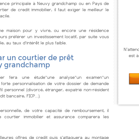
dence principale à Neuvy grandchamp ou en Pays de
ier de credit immobilier, il faut exiger le meilleur le
acile.
ne maison pour y vivre, ou encore une résidence
urs préférer un investissement locatif, par suite vous
e, au taux d’intérêt le plus faible.
N'atten
est à
r un courtier de prêt
vy grandchamp
lier fera une étude~une analyse~un examen~un
 forte personnalisation de votre dossier de demande
il personnel (divorcé, étranger, expatrié non-résident
dit bancaire, FICP…).
personnelle, de votre capacité de remboursement, il
Le courtier immobilier et assurance comparera les
lleures offres de credit puis s'attaquera au montage