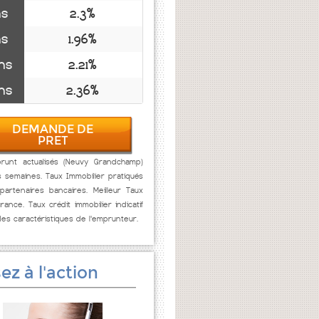
ns
2.3%
ns
1.96%
ns
2.21%
ns
2.36%
DEMANDE DE
PRET
runt actualisés (Neuvy Grandchamp)
s semaines. Taux Immobilier pratiqués
artenaires bancaires. Meilleur Taux
rance. Taux crédit immobilier indicatif
des caractéristiques de l'emprunteur.
ez à l'action