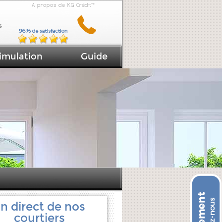
A propos de KG Crédit™
imulation
Guide
n direct de nos
courtiers