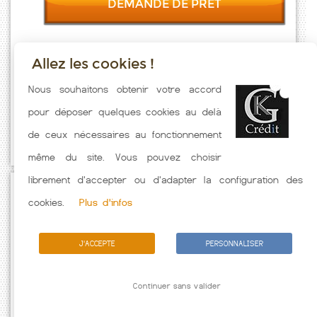
DEMANDE DE PRET
Allez les cookies !
Taux emprunt actualisés (Ogneville) toutes les semaines. Taux
Nous souhaitons obtenir votre accord
Immobilier pratiqués par nos partenaires bancaires. Meilleur Taux
pour déposer quelques cookies au delà
hors assurance. Taux crédit immobilier indicatif fonction des
de ceux nécessaires au fonctionnement
caractéristiques de l'emprunteur.
même du site. Vous pouvez choisir
librement d'accepter ou d'adapter la configuration des
Passez à l'action
cookies.
Plus d'infos
J'ACCEPTE
PERSONNALISER
Continuer sans valider