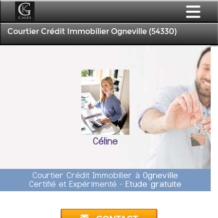
Courtier Crédit Immobilier Ogneville (54330)
Céline
Courtier Crédit Immobilier à
Ogneville
Certifié et Expérimenté -
Etude gratuite