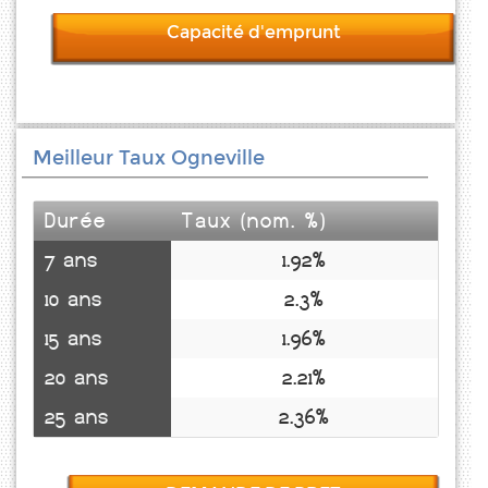
Capacité d'emprunt
Meilleur Taux Ogneville
Durée
Taux (nom. %)
7 ans
1.92%
10 ans
2.3%
15 ans
1.96%
20 ans
2.21%
25 ans
2.36%