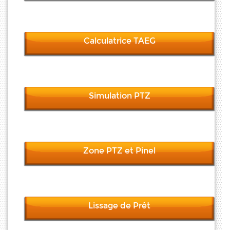
Calculatrice TAEG
Simulation PTZ
Zone PTZ et Pinel
Lissage de Prêt