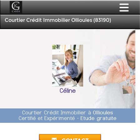
Courtier Crédit Immobilier Ollioules (83190)
Céline
Courtier Crédit Immobilier à
Ollioules
Certifié et Expérimenté -
Etude gratuite