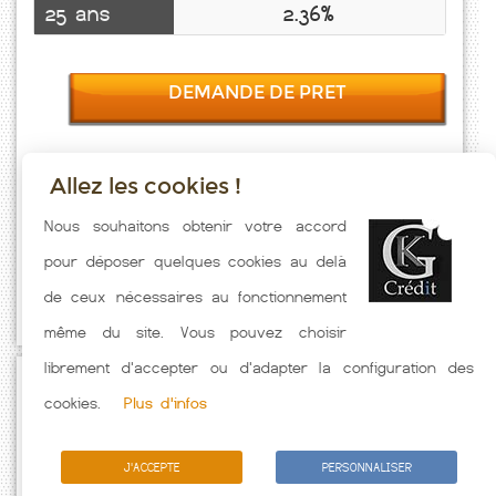
25 ans
2.36%
DEMANDE DE PRET
Allez les cookies !
Taux emprunt actualisés (Ollioules) toutes les semaines. Taux
Nous souhaitons obtenir votre accord
Immobilier pratiqués par nos partenaires bancaires. Meilleur Taux
pour déposer quelques cookies au delà
hors assurance. Taux crédit immobilier indicatif fonction des
de ceux nécessaires au fonctionnement
caractéristiques de l'emprunteur.
même du site. Vous pouvez choisir
librement d'accepter ou d'adapter la configuration des
Passez à l'action
cookies.
Plus d'infos
J'ACCEPTE
PERSONNALISER