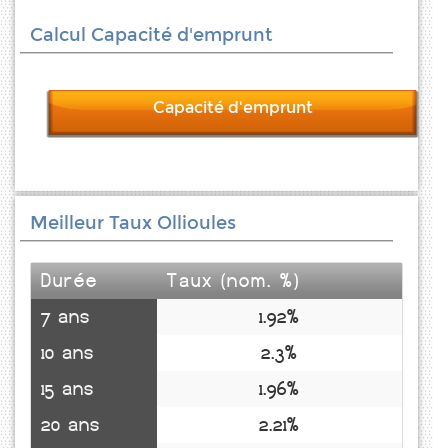
Calcul Capacité d'emprunt
Capacité d'emprunt
Meilleur Taux Ollioules
Durée
Taux (nom. %)
7 ans
1.92%
10 ans
2.3%
15 ans
1.96%
20 ans
2.21%