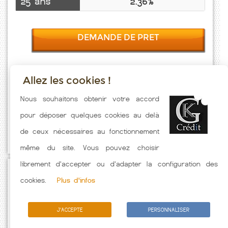
25 ans
2.36%
DEMANDE DE PRET
Allez les cookies !
Taux emprunt actualisés (Perreux) toutes les semaines. Taux
Nous souhaitons obtenir votre accord
Immobilier pratiqués par nos partenaires bancaires. Meilleur Taux
pour déposer quelques cookies au delà
hors assurance. Taux crédit immobilier indicatif fonction des
de ceux nécessaires au fonctionnement
caractéristiques de l'emprunteur.
même du site. Vous pouvez choisir
librement d'accepter ou d'adapter la configuration des
Passez à l'action
cookies.
Plus d'infos
J'ACCEPTE
PERSONNALISER