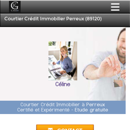
Courtier Crédit Immobilier Perreux (89120)
Céline
Courtier Crédit Immobilier à
Perreux
Certifié et Expérimenté -
Etude gratuite