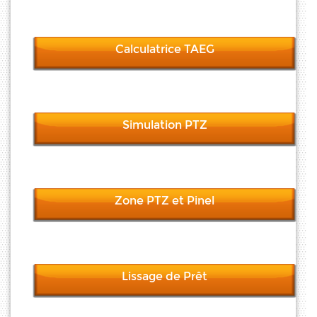
Calculatrice TAEG
Simulation PTZ
Zone PTZ et Pinel
Lissage de Prêt