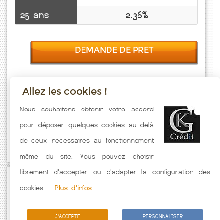
25 ans
2.36%
DEMANDE DE PRET
Allez les cookies !
Taux emprunt actualisés (Ploubazlanec) toutes les semaines. Taux
Nous souhaitons obtenir votre accord
Immobilier pratiqués par nos partenaires bancaires. Meilleur Taux
pour déposer quelques cookies au delà
hors assurance. Taux crédit immobilier indicatif fonction des
de ceux nécessaires au fonctionnement
caractéristiques de l'emprunteur.
même du site. Vous pouvez choisir
librement d'accepter ou d'adapter la configuration des
Passez à l'action
cookies.
Plus d'infos
J'ACCEPTE
PERSONNALISER