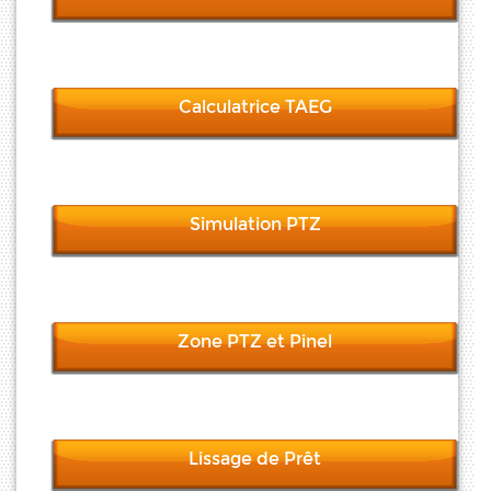
Calculatrice TAEG
Simulation PTZ
Zone PTZ et Pinel
Lissage de Prêt