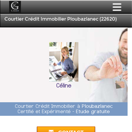
Courtier Crédit Immobilier Ploubazlanec (22620)
Céline
Courtier Crédit Immobilier à
Ploubazlanec
Certifié et Expérimenté -
Etude gratuite