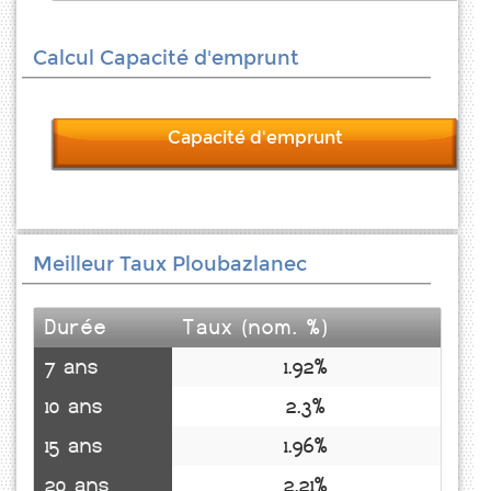
Calcul Capacité d'emprunt
Capacité d'emprunt
Meilleur Taux Ploubazlanec
Durée
Taux (nom. %)
7 ans
1.92%
10 ans
2.3%
15 ans
1.96%
20 ans
2.21%