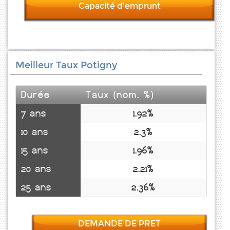
Capacité d'emprunt
Meilleur Taux Potigny
Durée
Taux (nom. %)
7 ans
1.92%
10 ans
2.3%
15 ans
1.96%
20 ans
2.21%
25 ans
2.36%
DEMANDE DE PRET