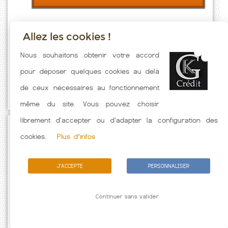
Allez les cookies !
Taux emprunt actualisés (Potigny) toutes les semaines. Taux
Nous souhaitons obtenir votre accord
Immobilier pratiqués par nos partenaires bancaires. Meilleur Taux
pour déposer quelques cookies au delà
hors assurance. Taux crédit immobilier indicatif fonction des
de ceux nécessaires au fonctionnement
caractéristiques de l'emprunteur.
même du site. Vous pouvez choisir
librement d'accepter ou d'adapter la configuration des
Passez à l'action
cookies.
Plus d'infos
J'ACCEPTE
PERSONNALISER
Continuer sans valider