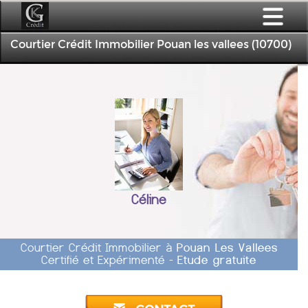
Courtier Crédit Immobilier Pouan les vallees (10700)
Céline
Courtier Crédit Immobilier à
Pouan Les Vallees
Certifié et Expérimenté -
Etude gratuite