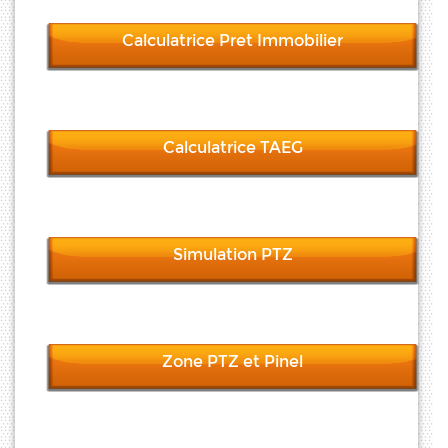
Calculatrice Pret Immobilier
Calculatrice TAEG
Simulation PTZ
Zone PTZ et Pinel