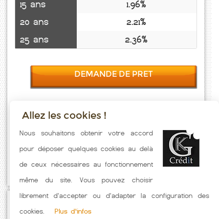
15 ans
1.96%
20 ans
2.21%
25 ans
2.36%
DEMANDE DE PRET
Allez les cookies !
Taux emprunt actualisés (Pouan Les Vallees) toutes les semaines. Taux
Nous souhaitons obtenir votre accord
Immobilier pratiqués par nos partenaires bancaires. Meilleur Taux
pour déposer quelques cookies au delà
hors assurance. Taux crédit immobilier indicatif fonction des
de ceux nécessaires au fonctionnement
caractéristiques de l'emprunteur.
même du site. Vous pouvez choisir
librement d'accepter ou d'adapter la configuration des
Passez à l'action
cookies.
Plus d'infos