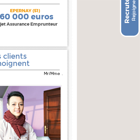
EPERNAY (51)
240 000 euros
160 000 euros
jet Assurance Emprunteur
 clients
oignent
Mr/Mme .