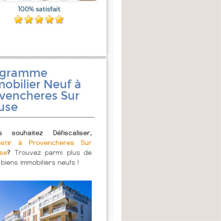
ogramme
obilier Neuf à
vencheres Sur
use
s souhaitez Défiscaliser,
estir à Provencheres Sur
se
?
Trouvez parmi plus de
 biens immobiliers neufs !