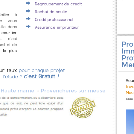
Regroupement de credit
Rachat de soulte
bilier à
Crédit professionnel
se vous
lle dans
Assurance emprunteur
 courtier
é
, c'est
Pr
eil et de
Imm
 la plus
Pro
Me
eur taux
pour chaque projet
c'est Gratuit
!
r l'étude ?
Vou
Inv
»
»
Haute marne
Provencheres sur meuse
Meu
1000