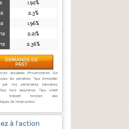
s
1.92%
ns
2.3%
ns
1.96%
ns
2.21%
ns
2.36%
DEMANDE DE
PRET
runt actualisés (Provencheres Sur
outes les semaines. Taux Immobilier
s par nos partenaires bancaires.
 Taux hors assurance. Taux crédit
lier indicatif fonction des
stiques de l'emprunteur.
ez à l'action