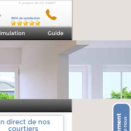
A propos de KG Crédit™
imulation
Guide
n direct de nos
courtiers