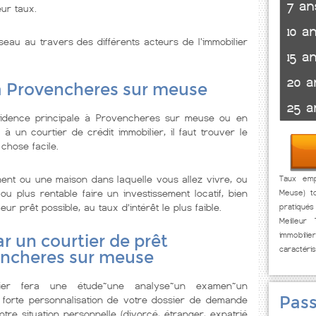
7 an
eur taux.
10 a
seau au travers des différents acteurs de l'immobilier
15 a
20 a
 à Provencheres sur meuse
25 a
sidence principale à Provencheres sur meuse ou en
 un courtier de crédit immobilier, il faut trouver le
 chose facile.
ent ou une maison dans laquelle vous allez vivre, ou
Taux emp
u plus rentable faire un investissement locatif, bien
Meuse) t
r prêt possible, au taux d’intérêt le plus faible.
pratiqué
Meilleur
immobi
r un courtier de prêt
caractéri
encheres sur meuse
lier fera une étude~une analyse~un examen~un
Pass
 forte personnalisation de votre dossier de demande
tre situation personnelle (divorcé, étranger, expatrié