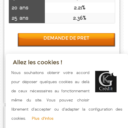
20 ans
2.21%
25 ans
2.36%
DEMANDE DE PRET
Allez les cookies !
Taux emprunt actualisés (Raissac D Aude) toutes les semaines. Taux
Nous souhaitons obtenir votre accord
Immobilier pratiqués par nos partenaires bancaires. Meilleur Taux
pour déposer quelques cookies au delà
hors assurance. Taux crédit immobilier indicatif fonction des
de ceux nécessaires au fonctionnement
caractéristiques de l'emprunteur.
même du site. Vous pouvez choisir
librement d'accepter ou d'adapter la configuration des
Passez à l'action
cookies.
Plus d'infos