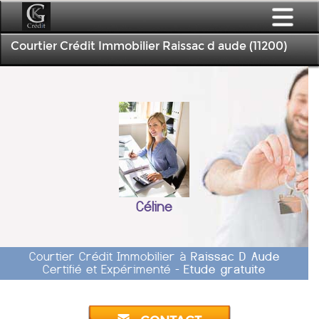
Courtier Crédit Immobilier Raissac d aude (11200)
Céline
Courtier Crédit Immobilier à
Raissac D Aude
Certifié et Expérimenté -
Etude gratuite