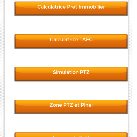
Calculatrice Pret Immobilier
Calculatrice TAEG
Simulation PTZ
Zone PTZ et Pinel