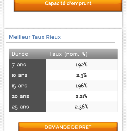
Capacité d'emprunt
Meilleur Taux Rieux
Durée
Taux (nom. %)
7 ans
1.92%
10 ans
2.3%
15 ans
1.96%
20 ans
2.21%
25 ans
2.36%
DEMANDE DE PRET