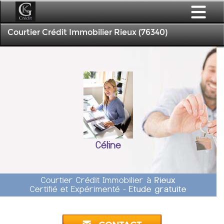
Courtier Crédit Immobilier Rieux (76340)
Céline
Courtier Crédit Immobilier à
Rieux
Certifié et Expérimenté -
Etude gratuite