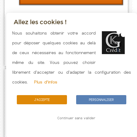
Allez les cookies !
Taux emprunt actualisés (Rieux) toutes les semaines. Taux Immobilier
Nous souhaitons obtenir votre accord
pratiqués par nos partenaires bancaires. Meilleur Taux hors
pour déposer quelques cookies au delà
assurance. Taux crédit immobilier indicatif fonction des
de ceux nécessaires au fonctionnement
caractéristiques de l'emprunteur.
même du site. Vous pouvez choisir
librement d'accepter ou d'adapter la configuration des
Passez à l'action
cookies.
Plus d'infos
J'ACCEPTE
PERSONNALISER
Continuer sans valider