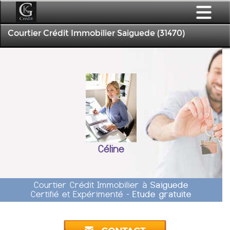
Courtier Crédit Immobilier Saiguede (31470)
Céline
Courtier Crédit Immobilier à
Saiguede
Certifié et Expérimenté -
Etude gratuite