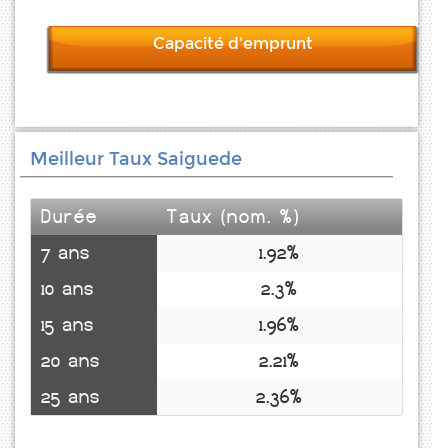
Capacité d'emprunt
Meilleur Taux Saiguede
Durée
Taux (nom. %)
7 ans
1.92%
10 ans
2.3%
15 ans
1.96%
20 ans
2.21%
25 ans
2.36%