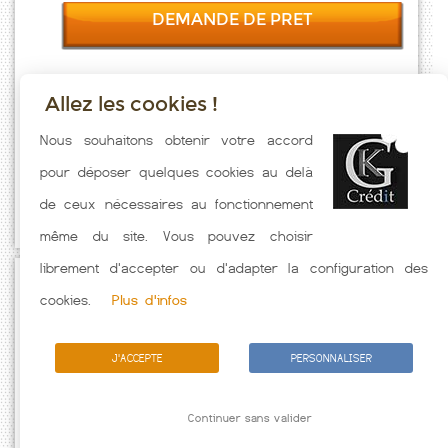
DEMANDE DE PRET
Allez les cookies !
Taux emprunt actualisés (Saiguede) toutes les semaines. Taux
Nous souhaitons obtenir votre accord
Immobilier pratiqués par nos partenaires bancaires. Meilleur Taux
pour déposer quelques cookies au delà
hors assurance. Taux crédit immobilier indicatif fonction des
de ceux nécessaires au fonctionnement
caractéristiques de l'emprunteur.
même du site. Vous pouvez choisir
librement d'accepter ou d'adapter la configuration des
Passez à l'action
cookies.
Plus d'infos
J'ACCEPTE
PERSONNALISER
Continuer sans valider