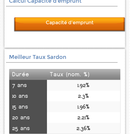
Calcul Capacité d'emprunt
Capacité d'emprunt
Meilleur Taux Sardon
Durée
Taux (nom. %)
7 ans
1.92%
10 ans
2.3%
15 ans
1.96%
20 ans
2.21%
25 ans
2.36%