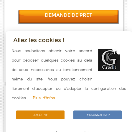
DEMANDE DE PRET
Allez les cookies !
Taux emprunt actualisés (Sardon) toutes les semaines. Taux
Nous souhaitons obtenir votre accord
Immobilier pratiqués par nos partenaires bancaires. Meilleur Taux
pour déposer quelques cookies au delà
hors assurance. Taux crédit immobilier indicatif fonction des
de ceux nécessaires au fonctionnement
caractéristiques de l'emprunteur.
même du site. Vous pouvez choisir
librement d'accepter ou d'adapter la configuration des
Passez à l'action
cookies.
Plus d'infos
J'ACCEPTE
PERSONNALISER