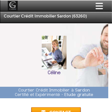
Courtier Crédit Immobilier Sardon (63260)
Céline
Courtier Crédit Immobilier à
Sardon
Certifié et Expérimenté -
Etude gratuite