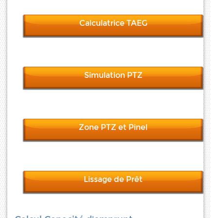
Calculatrice TAEG
Simulation PTZ
Zone PTZ et Pinel
Lissage de Prêt