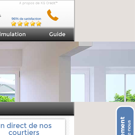
A propos de KG Crédit™
imulation
Guide
n direct de nos
courtiers