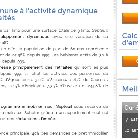
une à l'activité dynamique
aités
 par km2 pour une surface totale de 9 km2.
Septeuil
,
Calc
eloppement dynamique
avec une variation de sa
d'e
7.08%.
, en effet la population de plus de 60 ans représente
t de 92.98% depuis 1999. Les habitants actifs de 30 à
 depuis 1999.
éresse principalement des retraités
qui sont les plus
epuis 1999. En effet les activités des personnes de
% d'Agriculteurs, 3,01% d'Artisans, 12,87% de Cadres ,
res, 10,45% d'Employés, 7,35% d'Ouvriers et 24,58% de
Meil
rogramme immobilier neuf Septeuil
sous réserve de
Dur
ncore malraux. Acheter grâce à un appartement neuf est
7 an
enir des
réductions d'impôts
.
10 a
ence principale, 40% des demandes de pret immobilier