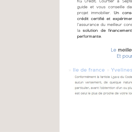
KG Crédit, Courtier à Sept
guide et vous conseille d
projet immobilier.
Un conse
crédit certifié et expérime
l'assurance du meilleur cons
la
solution de financement
performante
.
Le
meill
Et pou
»
»
Ile de france
Yveline