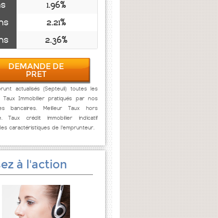
ns
1.96%
ns
2.21%
ns
2.36%
DEMANDE DE
PRET
unt actualisés (Septeuil) toutes les
. Taux Immobilier pratiqués par nos
res bancaires. Meilleur Taux hors
e. Taux crédit immobilier indicatif
des caractéristiques de l'emprunteur.
ez à l'action