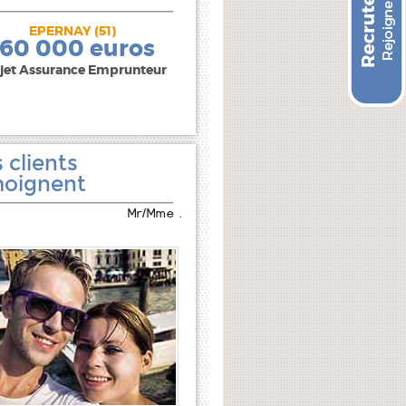
EPERNAY (51)
240 000 euros
160 000 euros
jet Assurance Emprunteur
 clients
oignent
Mr/Mme .