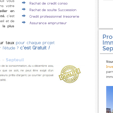
euil vous
Rachat de credit conso
ans votre
Rachat de soulte Succession
iller en
nté
, c'est
Credit professionnel tresorerie
eil et de
Assurance emprunteur
 la plus
Pr
Imm
eur taux
pour chaque projet
Sep
c'est Gratuit
!
r l'étude ?
»
s
Septeuil
Vou
Inv
par
immo