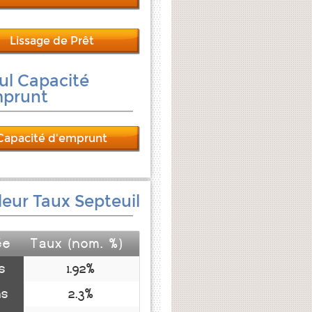
Lissage de Prêt
ul Capacité
mprunt
Capacité d'emprunt
leur Taux Septeuil
ée
Taux (nom. %)
s
1.92%
ns
2.3%