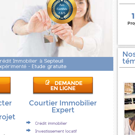
150 000 euros
Pro
Nos
tém
Crédit Immobilier à
Septeuil
 Expérimenté -
Etude gratuite
DEMANDE
EN LIGNE
cter
Courtier Immobilier
Expert
rojet
Crédit immobilier
Investissement locatif