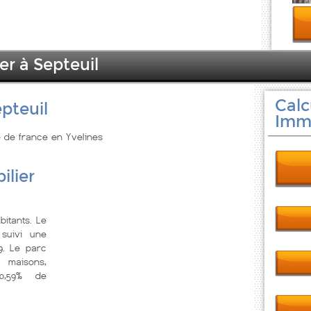
er à Septeuil
Calc
pteuil
Immo
le de france en Yvelines
ilier
bitants. Le
suivi une
9. Le parc
 maisons,
80,59% de