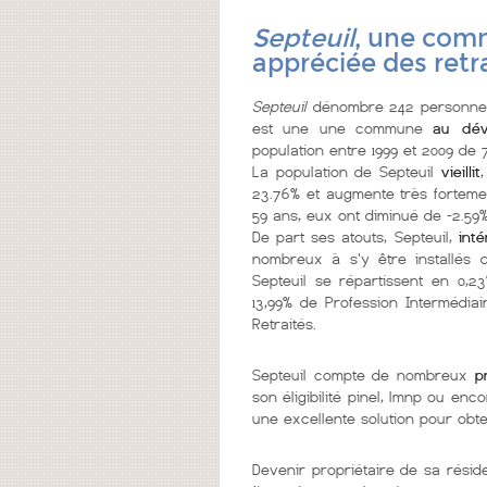
Septeuil
, une comm
appréciée des retr
Septeuil
dénombre 242 personnes
est une une commune
au dév
population entre 1999 et 2009 de 
La population de Septeuil
vieillit
23.76% et augmente très fortemen
59 ans, eux ont diminué de -2.59%
De part ses atouts, Septeuil,
int
nombreux à s'y être installés d
Septeuil se répartissent en 0,23
13,99% de Profession Intermédiai
Retraités.
Septeuil compte de nombreux
p
son éligibilité pinel, lmnp ou e
une excellente solution pour obt
Devenir propriétaire de sa résid