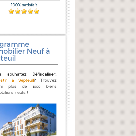
ogramme
obilier Neuf à
teuil
s souhaitez Défiscaliser,
estir à Septeuil
?
Trouvez
mi plus de 1000 biens
biliers neufs !