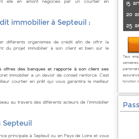
ont été en amont négociés par un courtier en
15 a
20 a
it immobilier à Septeuil :
25 a
er différents organismes de crédit afin de offrir la
nt du projet immobilier à son client et bien sùr le
Taux empr
semaines
les offres des banques et rapporte à son client ses
partenai
 pret immobilier a un devoir de conseil renforcé. C'est
assuranc
leur courtier en prêt qui vous garantira le meilleur
fonction 
seau au travers des différents acteurs de l'immobilier
Pass
à Septeuil
ce principale à Septeuil ou en Pays de Loire et vous