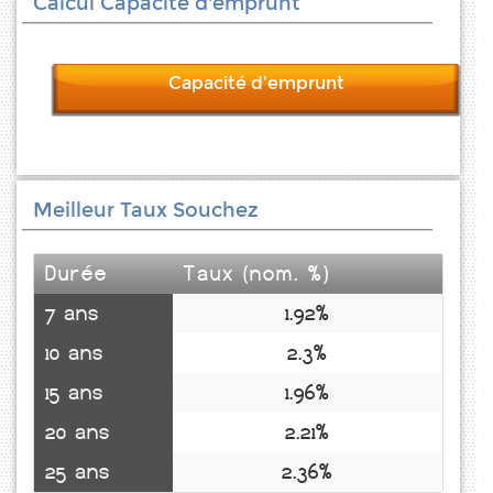
Calcul Capacité d'emprunt
Capacité d'emprunt
Meilleur Taux Souchez
Durée
Taux (nom. %)
7 ans
1.92%
10 ans
2.3%
15 ans
1.96%
20 ans
2.21%
25 ans
2.36%