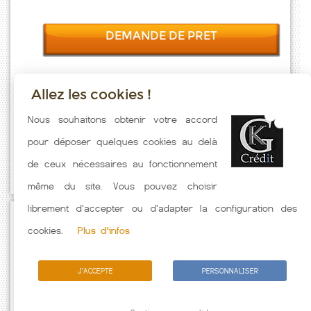
DEMANDE DE PRET
Allez les cookies !
Taux emprunt actualisés (Souchez) toutes les semaines. Taux
Nous souhaitons obtenir votre accord
Immobilier pratiqués par nos partenaires bancaires. Meilleur Taux
pour déposer quelques cookies au delà
hors assurance. Taux crédit immobilier indicatif fonction des
de ceux nécessaires au fonctionnement
caractéristiques de l'emprunteur.
même du site. Vous pouvez choisir
librement d'accepter ou d'adapter la configuration des
Passez à l'action
cookies.
Plus d'infos
J'ACCEPTE
PERSONNALISER