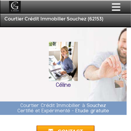
Courtier Crédit Immobilier Souchez (62153)
Céline
Courtier Crédit Immobilier à
Souchez
Certifié et Expérimenté -
Etude gratuite