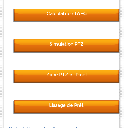
Calculatrice TAEG
Simulation PTZ
Zone PTZ et Pinel
Lissage de Prêt