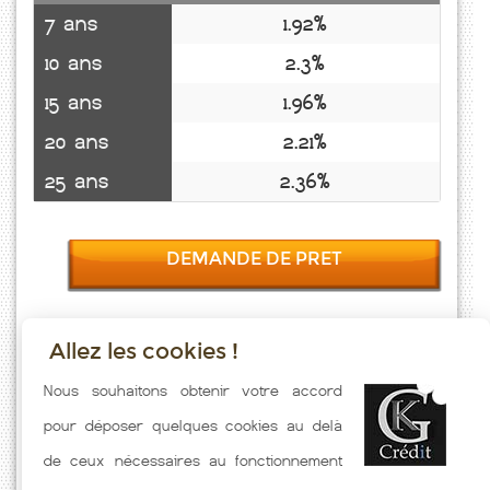
7 ans
1.92%
10 ans
2.3%
15 ans
1.96%
20 ans
2.21%
25 ans
2.36%
DEMANDE DE PRET
Allez les cookies !
Taux emprunt actualisés (St Cernin De Reillac) toutes les semaines.
Nous souhaitons obtenir votre accord
Taux Immobilier pratiqués par nos partenaires bancaires. Meilleur
pour déposer quelques cookies au delà
Taux hors assurance. Taux crédit immobilier indicatif fonction des
de ceux nécessaires au fonctionnement
caractéristiques de l'emprunteur.