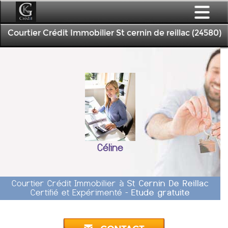
Courtier Crédit Immobilier St cernin de reillac (24580)
Céline
Courtier Crédit Immobilier à
St Cernin De Reillac
Certifié et Expérimenté -
Etude gratuite