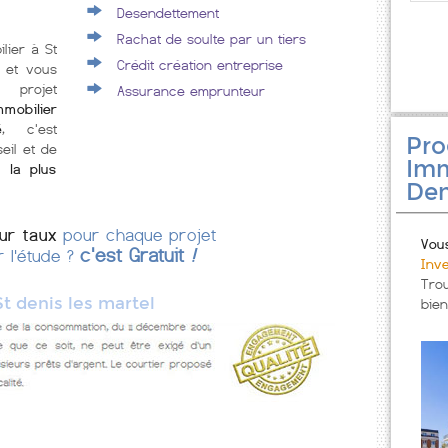
Desendettement
Rachat de soulte par un tiers
lier à St
Crédit création entreprise
e et vous
 projet
Assurance emprunteur
mobilier
é
, c'est
Pr
eil et de
Imm
 la plus
Den
eur taux
pour chaque projet
Vou
c'est Gratuit
!
r l'étude ?
Inv
Tro
St denis les martel
bien