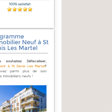
ogramme
obilier Neuf à St
is Les Martel
s souhaitez Défiscaliser,
estir à St Denis Les Martel
?
uvez parmi plus de 1000
s immobiliers neufs !