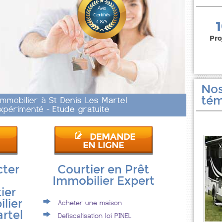
150 000 euros
Pro
Nos
tém
 Immobilier à
St Denis Les Martel
 Expérimenté -
Etude gratuite
DEMANDE
EN LIGNE
cter
Courtier en Prêt
Immobilier Expert
ier
lier
Acheter une maison
artel
Defiscalisation loi PINEL