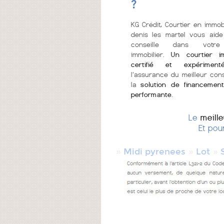
?
KG Crédit, Courtier en immobi
denis les martel vous aid
conseille dans votre
immobilier.
Un courtier im
certifié et expériment
l'assurance du meilleur cons
la
solution de financement
performante
.
Le
meill
Et pou
»
»
»
Midi pyrenees
Lot