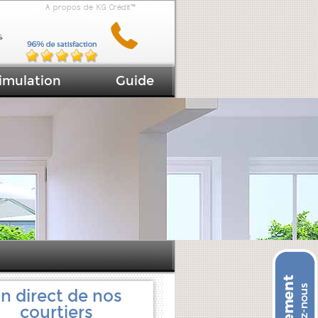
A propos de KG Crédit™
imulation
Guide
n direct de nos
courtiers