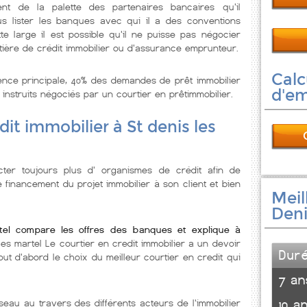
ent de la palette des partenaires bancaires qu'il
us lister les banques avec qui il a des conventions
tte large il est possible qu'il ne puisse pas négocier
tière de crédit immobilier ou d'assurance emprunteur.
Calc
ence principale, 40% des demandes de prêt immobilier
d'e
 instruits négociés par un courtier en prêtimmobilier.
it immobilier à St denis les
ter toujours plus d' organismes de crédit afin de
e financement du projet immobilier à son client et bien
Meil
Deni
rtel compare les offres des banques et explique à
 les martel Le courtier en credit immobilier a un devoir
Dur
out d'abord le choix du meilleur courtier en credit qui
7 an
seau au travers des différents acteurs de l'immobilier
10 a