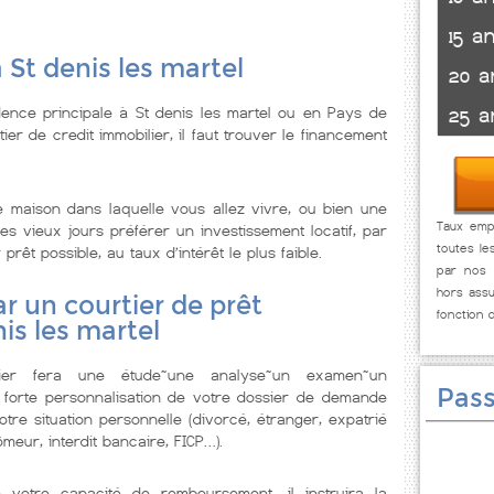
15 a
 St denis les martel
20 a
ence principale à St denis les martel ou en Pays de
25 a
ier de credit immobilier, il faut trouver le financement
 maison dans laquelle vous allez vivre, ou bien une
Taux empr
s vieux jours préférer un investissement locatif, par
toutes le
prêt possible, au taux d’intérêt le plus faible.
par nos p
hors assu
r un courtier de prêt
fonction 
is les martel
lier fera une étude~une analyse~un examen~un
Pass
 forte personnalisation de votre dossier de demande
tre situation personnelle (divorcé, étranger, expatrié
meur, interdit bancaire, FICP…).
e votre capacité de remboursement, il instruira la