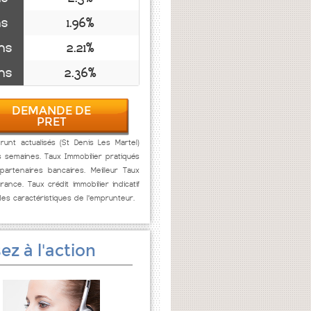
ns
1.96%
ns
2.21%
ns
2.36%
DEMANDE DE
PRET
unt actualisés (St Denis Les Martel)
s semaines. Taux Immobilier pratiqués
artenaires bancaires. Meilleur Taux
rance. Taux crédit immobilier indicatif
des caractéristiques de l'emprunteur.
ez à l'action