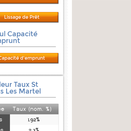
Lissage de Prêt
ul Capacité
mprunt
Capacité d'emprunt
leur Taux St
s Les Martel
ée
Taux (nom. %)
s
1.92%
ns
2.3%