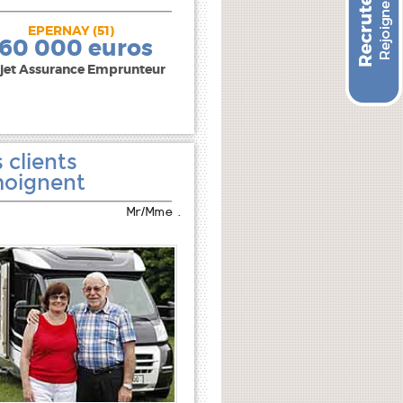
EPERNAY (51)
240 000 euros
160 000 euros
jet Assurance Emprunteur
 clients
oignent
Mr/Mme .