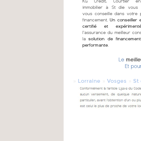
KG Crédit, Courtier en
immobilier à St die vous 
vous conseille dans votre 
financement.
Un conseiller 
certifié et expériment
l'assurance du meilleur cons
la
solution de financement
performante
.
Le
meill
Et pou
»
»
»
Lorraine
Vosges
St 