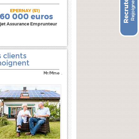
EPERNAY (51)
240 000 euros
160 000 euros
jet Assurance Emprunteur
 clients
oignent
Mr/Mme .