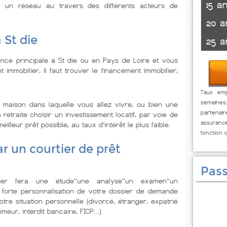
15 a
e un réseau au travers des différents acteurs de
20 a
 St die
25 a
nce principale à St die ou en Pays de Loire et vous
t immobilier, il faut trouver le financement immobilier,
Taux emp
semaines
maison dans laquelle vous allez vivre, ou bien une
partenai
retraite choisir un investissement locatif, par voie de
assuranc
leur prêt possible, au taux d’intérêt le plus faible.
fonction 
r un courtier de prêt
Pass
lier fera une étude~une analyse~un examen~un
 forte personnalisation de votre dossier de demande
tre situation personnelle (divorcé, étranger, expatrié
meur, interdit bancaire, FICP…).