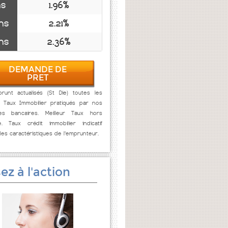
ns
1.96%
ns
2.21%
ns
2.36%
DEMANDE DE
PRET
runt actualisés (St Die) toutes les
. Taux Immobilier pratiqués par nos
res bancaires. Meilleur Taux hors
e. Taux crédit immobilier indicatif
des caractéristiques de l'emprunteur.
ez à l'action