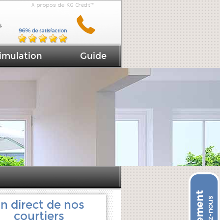
A propos de KG Crédit™
imulation
Guide
n direct de nos
courtiers