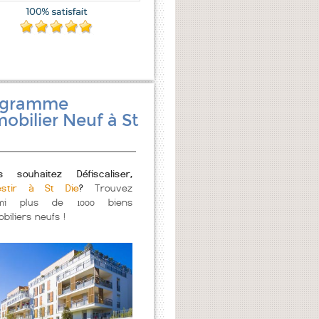
ogramme
obilier Neuf à St
s souhaitez Défiscaliser,
estir à St Die
?
Trouvez
mi plus de 1000 biens
biliers neufs !