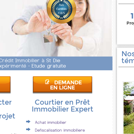
150 000 euros
Pro
Nos
tém
 Crédit Immobilier à
St Die
 Expérimenté -
Etude gratuite
DEMANDE
EN LIGNE
cter
Courtier en Prêt
Immobilier Expert
rojet
Achat immobilier
Defiscalisation immobiliere