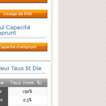
Lissage de Prêt
ul Capacité
mprunt
Capacité d'emprunt
leur Taux St Die
ée
Taux (nom. %)
s
1.92%
ns
2.3%