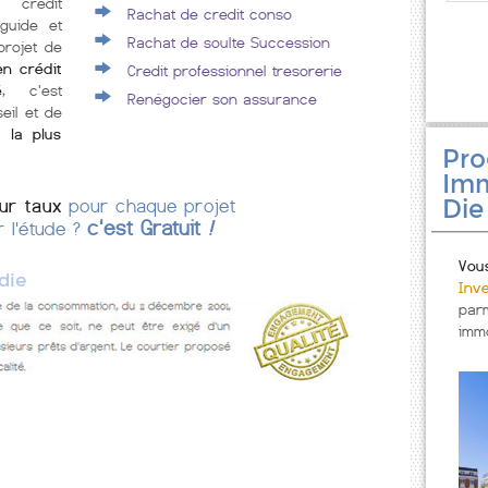
 crédit
Rachat de credit conso
guide et
Rachat de soulte Succession
projet de
en crédit
Credit professionnel tresorerie
é
, c'est
Renégocier son assurance
eil et de
 la plus
Pr
Imm
Die
eur taux
pour chaque projet
c'est Gratuit
!
r l'étude ?
Vou
die
Inv
par
immo