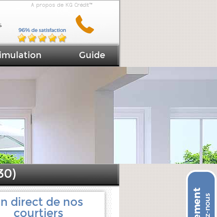
A propos de KG Crédit™
imulation
Guide
30)
n direct de nos
courtiers