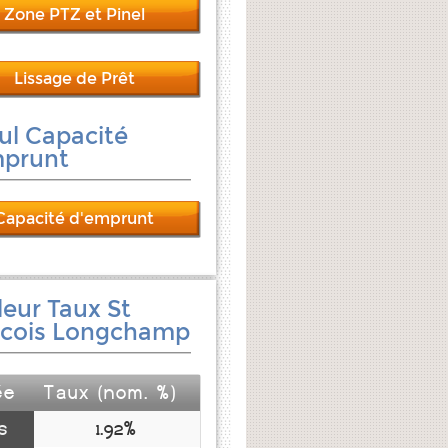
Zone PTZ et Pinel
Lissage de Prêt
ul Capacité
mprunt
Capacité d'emprunt
leur Taux St
ncois Longchamp
ée
Taux (nom. %)
s
1.92%