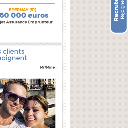
EPERNAY (51)
240 000 euros
160 000 euros
jet Assurance Emprunteur
 clients
oignent
Mr/Mme .