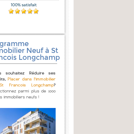
ogramme
obilier Neuf à St
ncois Longchamp
s souhaitez Réduire ses
ôts,
Placer dans l'immobilier
t Francois Longchamp
?
ectionnez parmi plus de 1000
s immobiliers neufs !