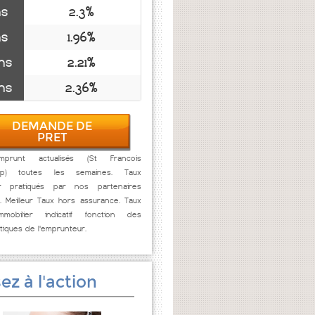
ns
2.3%
ns
1.96%
ns
2.21%
ns
2.36%
DEMANDE DE
PRET
prunt actualisés (St Francois
mp) toutes les semaines. Taux
er pratiqués par nos partenaires
. Meilleur Taux hors assurance. Taux
mmobilier indicatif fonction des
stiques de l'emprunteur.
ez à l'action