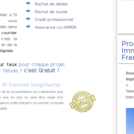
Rachat de dettes
Rachat de soulte
lier à St
Crédit professionnel
p vous
ôtés dans
Assurance Loi HAMON
courtier
 c'est la
Pr
 et de la
Imm
adaptée
.
Fra
eur taux
pour chaque projet
c'est Gratuit
!
r l'étude ?
Vou
imp
»
St francois longchamp
à S
Sél
bien