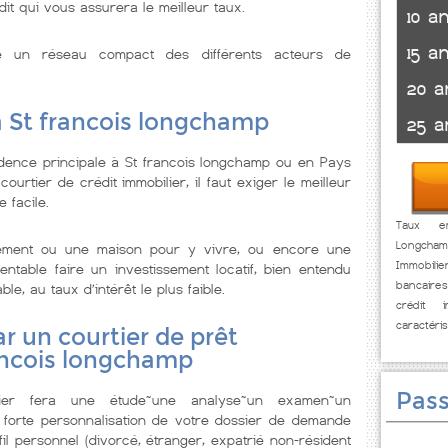
dit qui vous assurera le meilleur taux.
10 a
15 a
se un réseau compact des différents acteurs de
20 a
à St francois longchamp
25 a
dence principale à St francois longchamp ou en Pays
urtier de crédit immobilier, il faut exiger le meilleur
 facile.
Taux em
Longcha
tement ou une maison pour y vivre, ou encore une
Immobili
ntable faire un investissement locatif, bien entendu
bancaires
ble, au taux d’intérêt le plus faible.
crédit i
caractéri
r un courtier de prêt
rancois longchamp
Pass
lier fera une étude~une analyse~un examen~un
 forte personnalisation de votre dossier de demande
il personnel (divorcé, étranger, expatrié non-résident