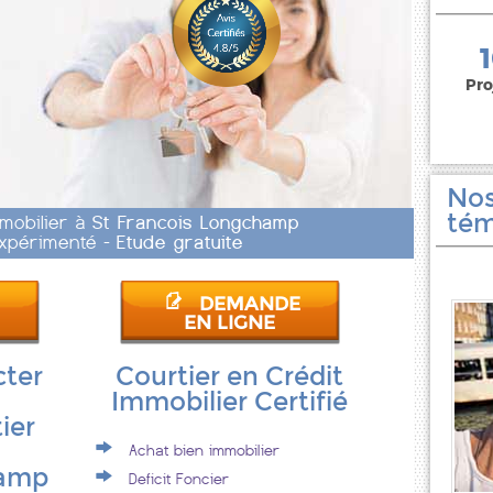
150 000 euros
Pro
Nos
tém
mmobilier à
St Francois Longchamp
 Expérimenté -
Etude gratuite
DEMANDE
EN LIGNE
cter
Courtier en Crédit
Immobilier Certifié
ier
Achat bien immobilier
hamp
Deficit Foncier