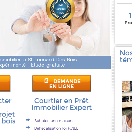
150 000 euros
Pro
Nos
tém
Immobilier à
St Leonard Des Bois
 Expérimenté -
Etude gratuite
DEMANDE
EN LIGNE
cter
Courtier en Prêt
Immobilier Expert
rojet
 bois
Acheter une maison
Defiscalisation loi PINEL