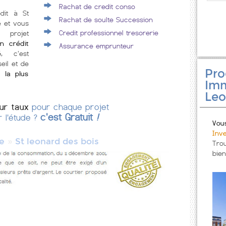
Rachat de credit conso
édit à St
Rachat de soulte Succession
e et vous
Credit professionnel tresorerie
 projet
n crédit
Assurance emprunteur
é
, c'est
eil et de
Pr
 la plus
Imm
Leo
eur taux
pour chaque projet
c'est Gratuit
!
r l'étude ?
Vou
Inv
»
e
St leonard des bois
Tro
bien