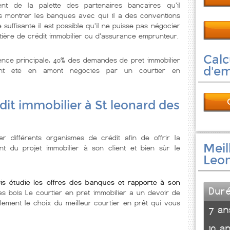
ent de la palette des partenaires bancaires qu'il
us montrer les banques avec qui il a des conventions
e suffisante il est possible qu'il ne puisse pas négocier
tière de crédit immobilier ou d'assurance emprunteur.
Calc
ence principale, 40% des demandes de pret immobilier
d'e
ont été en amont négociés par un courtier en
dit immobilier à St leonard des
er différents organismes de crédit afin de offrir la
Meil
nt du projet immobilier à son client et bien sùr le
Leon
ois étudie les offres des banques et rapporte à son
Dur
es bois Le courtier en pret immobilier a un devoir de
alement le choix du meilleur courtier en prêt qui vous
7 an
10 a