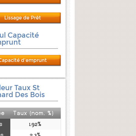
Lissage de Prêt
ul Capacité
mprunt
Capacité d'emprunt
leur Taux St
ard Des Bois
ée
Taux (nom. %)
s
1.92%
ns
2.3%