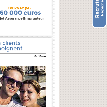
EPERNAY (51)
240 000 euros
160 000 euros
jet Assurance Emprunteur
 clients
oignent
Mr/Mme .