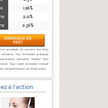
ns
1.96%
ns
2.21%
ns
2.36%
DEMANDE DE
PRET
unt actualisés (St Leonard Des Bois)
s semaines. Taux Immobilier pratiqués
artenaires bancaires. Meilleur Taux
rance. Taux crédit immobilier indicatif
des caractéristiques de l'emprunteur.
ez à l'action