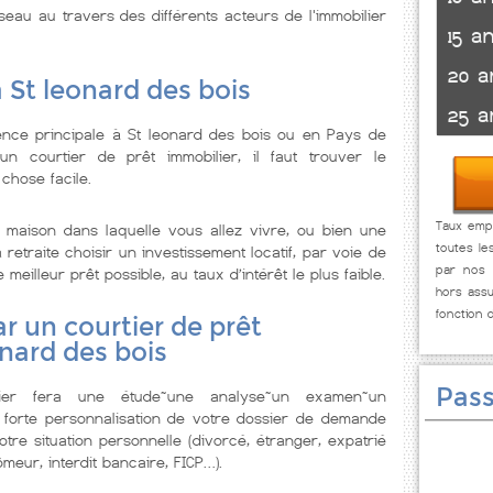
seau au travers des différents acteurs de l'immobilier
15 a
20 a
à St leonard des bois
25 a
ence principale à St leonard des bois ou en Pays de
n courtier de prêt immobilier, il faut trouver le
 chose facile.
Taux empr
maison dans laquelle vous allez vivre, ou bien une
toutes le
retraite choisir un investissement locatif, par voie de
par nos p
illeur prêt possible, au taux d’intérêt le plus faible.
hors assu
fonction 
r un courtier de prêt
onard des bois
Pass
lier fera une étude~une analyse~un examen~un
 forte personnalisation de votre dossier de demande
tre situation personnelle (divorcé, étranger, expatrié
meur, interdit bancaire, FICP…).