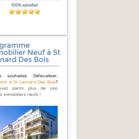
ogramme
obilier Neuf à St
nard Des Bois
s souhaitez Défiscaliser,
estir à St Leonard Des Bois
?
uvez parmi plus de 1000
s immobiliers neufs !