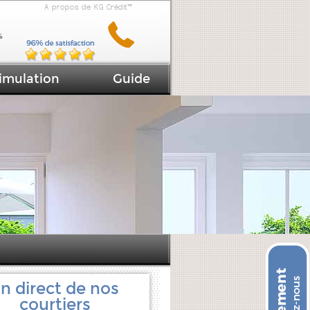
A propos de KG Crédit™
imulation
Guide
n direct de nos
courtiers