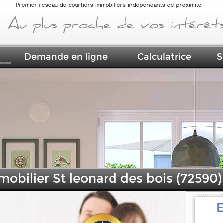
Premier réseau de courtiers immobiliers indépendants de proximité
Demande en ligne
Calculatrice
S
mobilier St leonard des bois (72590)
E