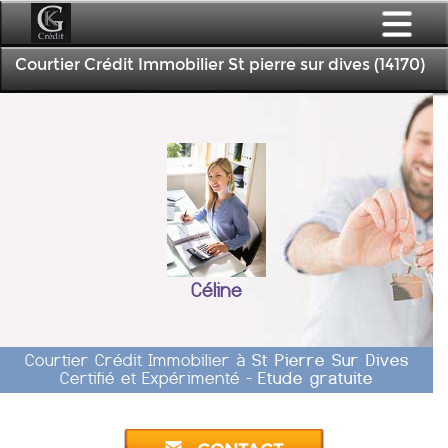
Courtier Crédit Immobilier St pierre sur dives (14170)
Céline
Courtier Crédit Immobilier à
St Pierre Sur Dives
Certifié et Expérimenté -
Etude gratuite