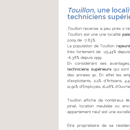
Touillon
, une local
techniciens supéri
Touillon
recense à peu près 11 ré
Touillon
, est une une localité
pais
2009 de -7.83%.
La population de Touillon
rajeuni
très fortement de -25.44% depuis
-6.38% depuis 1999.
En considérant ses avantages,
techniciens supérieurs
qui sont
des années 90. En effet les emp
d'exploitants, 2,11% d'Artisans, 
12,90% d'Employés, 16,28% d'Ouvrie
Touillon affiche de nombreux
m
pinel, location meublée ou enc
appartement neuf est une excelle
Etre propriétaire de sa réside