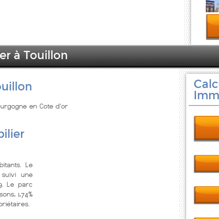
er à Touillon
Calc
uillon
Immo
Bourgogne en Cote d'or
ilier
itants. Le
suivi une
9. Le parc
ons, 1,74%
riétaires.