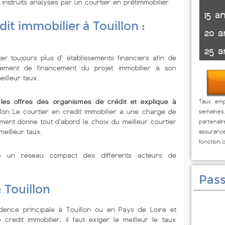
 instruits analysés par un courtier en prêtimmobilier.
15 a
it immobilier à Touillon :
20 a
25 a
r toujours plus d' établissements financiers afin de
ssement de financement du projet immobilier à son
illeur taux.
 les offres des organismes de crédit et explique à
Taux empr
llon Le courtier en credit immobilier a une charge de
semaines
ment donne tout d'abord le choix du meilleur courtier
partenai
meilleur taux.
assuranc
fonction 
se un réseau compact des différents acteurs de
Pass
 Touillon
dence principale à Touillon ou en Pays de Loire et
redit immobilier, il faut exiger le meilleur le taux