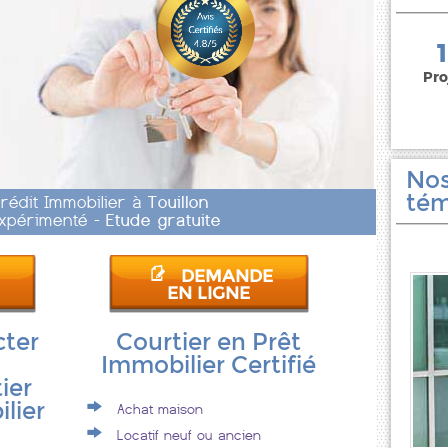
150 000 euros
Pro
Nos
tém
Crédit Immobilier à
Touillon
 Expérimenté -
Etude gratuite
DEMANDE
EN LIGNE
cter
Courtier en Prêt
Immobilier Certifié
ier
lier
Achat maison
Locatif neuf ou ancien