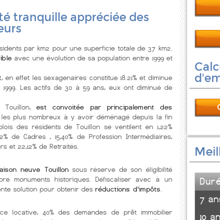
ité tranquille appréciée des
eurs
sidents par km2 pour une superficie totale de 37 km2.
ible
avec une évolution de sa population entre 1999 et
Calc
d'e
t
, en effet les sexagenaires constitue 18.21% et diminue
 1999. Les actifs de 30 à 59 ans, eux ont diminué de
 Touillon,
est convoitée par principalement des
 les plus nombreux à y avoir déménagé depuis la fin
lois des résidents de Touillon se ventilent en 1,22%
4,42% de Cadres , 15,40% de Profession Intermédiaires,
rs et 22,12% de Retraités.
Meil
aison neuve Touillon
sous réserve de son éligibilité
ore monuments historiques. Défiscaliser avec à un
Dur
nte solution pour obtenir des
réductions d'impôts
.
7 an
nce locative, 40% des demandes de prêt immobilier
10 a