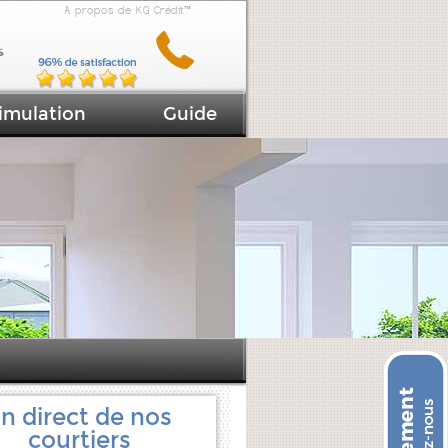
A propos de KG Crédit™
imulation
Guide
n direct de nos
courtiers