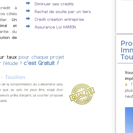
Diminuer ses credits
crédit à
Rachat de soulte par un tiers
vos côtés
Crédit création entreprise
lier.
Un
plômé et
Assurance Loi HAMON
antie du
lution de
Pr
Imm
Tou
eur taux
pour chaque projet
c'est Gratuit
!
r l'étude ?
Vou
»
Touillon
imp
à T
plu
neuf