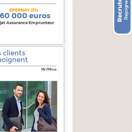
EPERNAY (51)
240 000 euros
160 000 euros
jet Assurance Emprunteur
 clients
oignent
Mr/Mme .