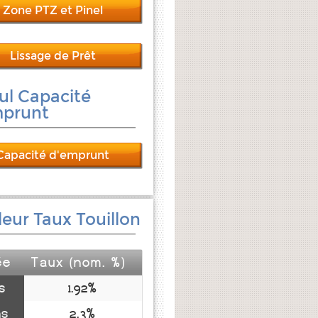
Zone PTZ et Pinel
Lissage de Prêt
ul Capacité
mprunt
Capacité d'emprunt
leur Taux Touillon
ée
Taux (nom. %)
s
1.92%
ns
2.3%