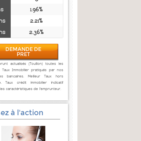
ns
1.96%
ns
2.21%
ns
2.36%
DEMANDE DE
PRET
unt actualisés (Touillon) toutes les
. Taux Immobilier pratiqués par nos
res bancaires. Meilleur Taux hors
e. Taux crédit immobilier indicatif
des caractéristiques de l'emprunteur.
ez à l'action