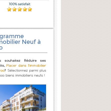
ogramme
obilier Neuf à
o
s souhaitez Réduire ses
ôts,
Placer dans l'immobilier
roo
?
Sélectionnez parmi plus
000 biens immobiliers neufs !