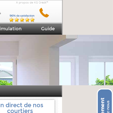
A propos de KG Crédit™
imulation
Guide
n direct de nos
courtiers