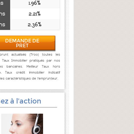
ns
1.96%
ns
2.21%
ns
2.36%
DEMANDE DE
PRET
runt actualisés (Troo) toutes les
. Taux Immobilier pratiqués par nos
res bancaires. Meilleur Taux hors
e. Taux crédit immobilier indicatif
des caractéristiques de l'emprunteur.
ez à l'action