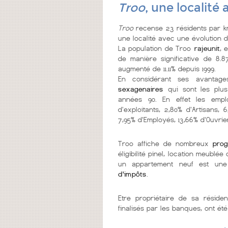
Troo
, une localité
Troo
recense 23 résidents par km
une localité
avec une évolution de
La population de Troo
rajeunit
, 
de manière significative de 8.
augmenté de 11.11% depuis 1999.
En considérant ses avantag
sexagenaires
qui sont les plu
années 90. En effet les empl
d'exploitants, 2,80% d'Artisans,
7,95% d'Employés, 13,66% d'Ouvrie
Troo affiche de nombreux
pro
éligibilité pinel, location meubl
un appartement neuf est une
d'impôts
.
Etre propriétaire de sa réside
finalisés par les banques, ont été