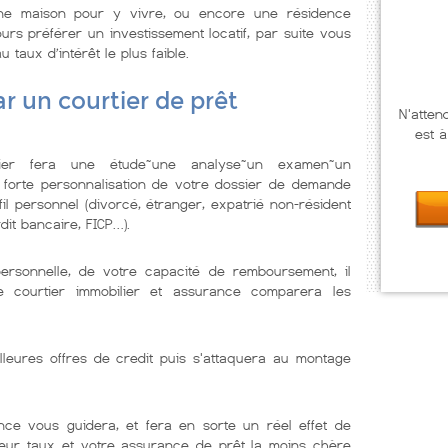
ne maison pour y vivre, ou encore une résidence
urs préférer un investissement locatif, par suite vous
u taux d’intérêt le plus faible.
r un courtier de prêt
N'atten
est à
lier fera une étude~une analyse~un examen~un
 forte personnalisation de votre dossier de demande
il personnel (divorcé, étranger, expatrié non-résident
dit bancaire, FICP…).
personnelle, de votre capacité de remboursement, il
Le courtier immobilier et assurance comparera les
lleures offres de credit puis s'attaquera au montage
nce vous guidera, et fera en sorte un réel effet de
lleur taux et votre assurance de prêt la moins chère