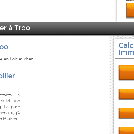
er à Troo
Calc
roo
Immo
re en Loir et cher
ilier
tants. Le
suivi une
9. Le parc
ons, 2,14%
riétaires.