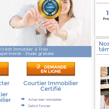
150 000 euros
Pro
Nos
tém
 Crédit Immobilier à
Troo
 Expérimenté -
Etude gratuite
DEMANDE
EN LIGNE
cter
Courtier Immobilier
Certifié
ier
lier
Achat bien immobilier
Deficit Foncier