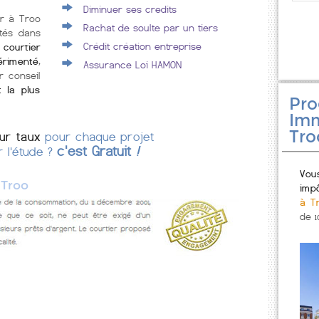
Diminuer ses credits
er à Troo
Rachat de soulte par un tiers
tés dans
Crédit création entreprise
courtier
érimenté
,
Assurance Loi HAMON
r conseil
t la plus
Pr
Imm
Tro
eur taux
pour chaque projet
c'est Gratuit
!
r l'étude ?
Vou
»
Troo
imp
à T
de 1