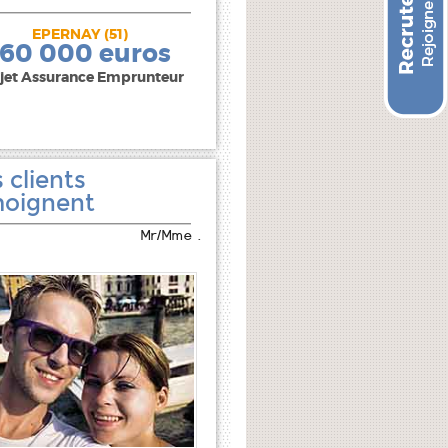
EPERNAY (51)
240 000 euros
160 000 euros
jet Assurance Emprunteur
 clients
oignent
Mr/Mme .