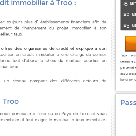
dit immobilier à Troo :
15 a
20 a
r toujours plus d' établissements financiers afin de
25 a
ssement de financement du projet immobilier à son
illeur taux.
 offres des organismes de crédit et explique à son
courtier en credit immobilier a une charge de conseil
Taux emp
onne tout d'abord le choix du meilleur courtier en
semaines
leur taux.
partenai
assuranc
fonction 
se un réseau compact des différents acteurs de
à Troo
Pass
dence principale à Troo ou en Pays de Loire et vous
mmobilier, il faut exiger le meilleur le taux immobilier,