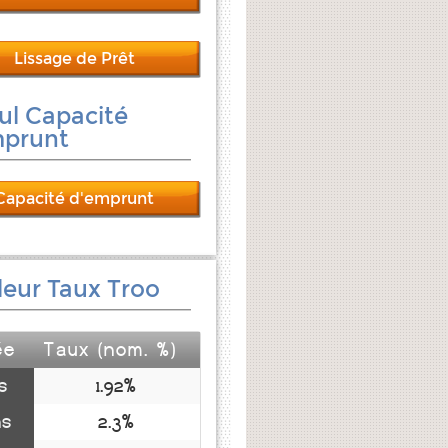
Lissage de Prêt
ul Capacité
mprunt
Capacité d'emprunt
leur Taux Troo
ée
Taux (nom. %)
s
1.92%
ns
2.3%