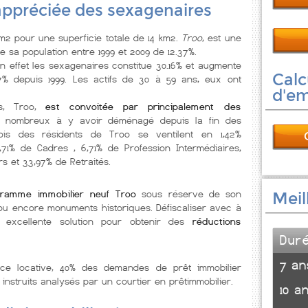
 appréciée des sexagenaires
2 pour une superficie totale de 14 km2.
Troo
, est une
 sa population entre 1999 et 2009 de 12.37%.
en effet les sexagenaires constitue 30.16% et augmente
Calc
87% depuis 1999. Les actifs de 30 à 59 ans, eux ont
d'e
es, Troo,
est convoitée par principalement des
s nombreux à y avoir déménagé depuis la fin des
ois des résidents de Troo se ventilent en 1,42%
 6,71% de Cadres , 6,71% de Profession Intermédiaires,
rs et 33,97% de Retraités.
gramme immobilier neuf Troo
sous réserve de son
Meil
ée ou encore monuments historiques. Défiscaliser avec à
 excellente solution pour obtenir des
réductions
Dur
7 an
nce locative, 40% des demandes de prêt immobilier
 instruits analysés par un courtier en prêtimmobilier.
10 a