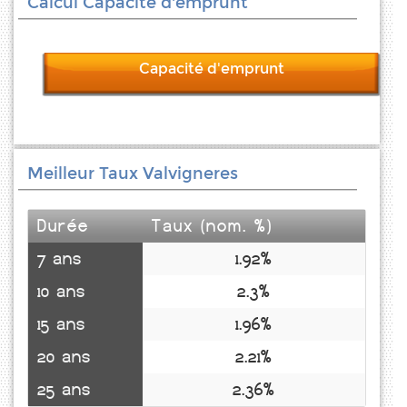
Calcul Capacité d'emprunt
Capacité d'emprunt
Meilleur Taux Valvigneres
Durée
Taux (nom. %)
7 ans
1.92%
10 ans
2.3%
15 ans
1.96%
20 ans
2.21%
25 ans
2.36%