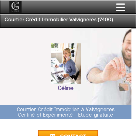
Courtier Crédit Immobilier Valvigneres (7400)
Céline
Courtier Crédit Immobilier à
Valvigneres
Certifié et Expérimenté -
Etude gratuite