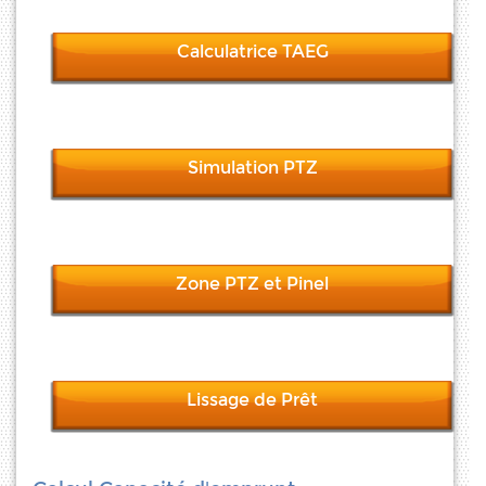
Calculatrice TAEG
Simulation PTZ
Zone PTZ et Pinel
Lissage de Prêt