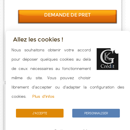
DEMANDE DE PRET
Allez les cookies !
Taux emprunt actualisés (Valvigneres) toutes les semaines. Taux
Nous souhaitons obtenir votre accord
Immobilier pratiqués par nos partenaires bancaires. Meilleur Taux
pour déposer quelques cookies au delà
hors assurance. Taux crédit immobilier indicatif fonction des
de ceux nécessaires au fonctionnement
caractéristiques de l'emprunteur.
même du site. Vous pouvez choisir
librement d'accepter ou d'adapter la configuration des
Passez à l'action
cookies.
Plus d'infos
J'ACCEPTE
PERSONNALISER