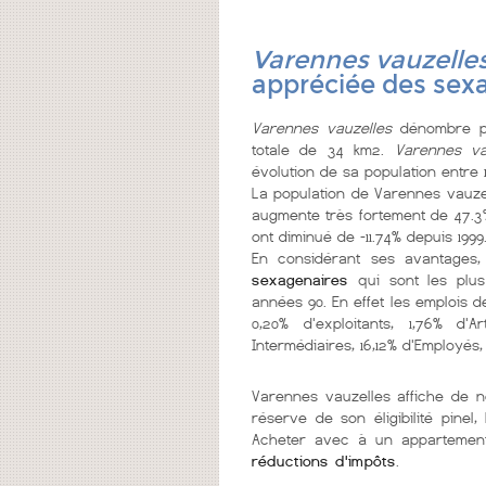
Varennes vauzelle
appréciée des sex
Varennes vauzelles
dénombre pr
totale de 34 km2.
Varennes va
évolution de sa population entre 
La population de Varennes vauze
augmente très fortement de 47.3%
ont diminué de -11.74% depuis 1999
En considérant ses avantages,
sexagenaires
qui sont les plu
années 90. En effet les emplois 
0,20% d'exploitants, 1,76% d'
Intermédiaires, 16,12% d'Employés,
Varennes vauzelles affiche de
réserve de son éligibilité pine
Acheter avec à un appartement 
réductions d'impôts
.