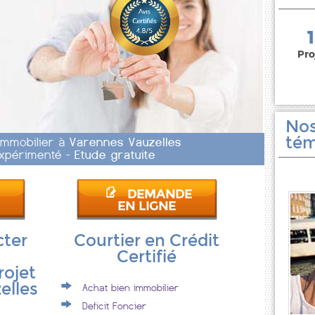
150 000 euros
Pro
Nos
tém
 Immobilier à
Varennes Vauzelles
 Expérimenté -
Etude gratuite
DEMANDE
EN LIGNE
cter
Courtier en Crédit
Certifié
rojet
elles
Achat bien immobilier
Deficit Foncier