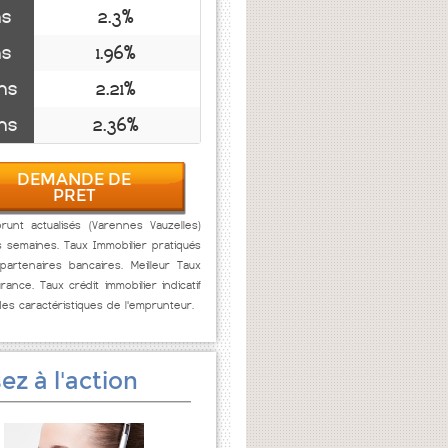
ns
2.3%
ns
1.96%
ns
2.21%
ns
2.36%
DEMANDE DE
PRET
unt actualisés (Varennes Vauzelles)
s semaines. Taux Immobilier pratiqués
artenaires bancaires. Meilleur Taux
rance. Taux crédit immobilier indicatif
des caractéristiques de l'emprunteur.
ez à l'action