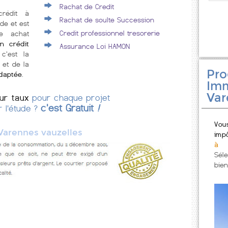
Rachat de Credit
crédit à
Rachat de soulte Succession
de et est
Credit professionnel tresorerie
e achat
n crédit
Assurance Loi HAMON
 c'est la
 et de la
Pr
adaptée
.
Imm
Var
eur taux
pour chaque projet
c'est Gratuit
!
r l'étude ?
Vou
Varennes vauzelles
imp
à 
Sél
bien