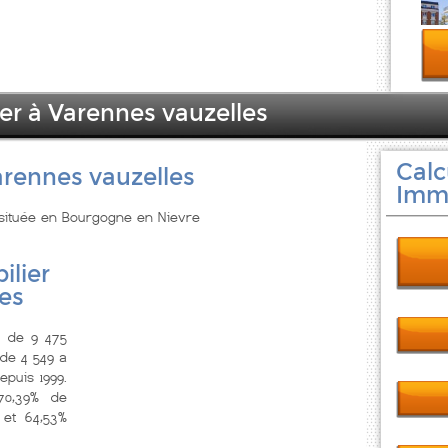
ier à Varennes vauzelles
Calc
arennes vauzelles
Immo
 située en Bourgogne en Nievre
ilier
es
s de 9 475
 de 4 549 a
puis 1999.
0,39% de
 et 64,53%