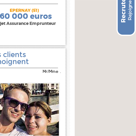
EPERNAY (51)
240 000 euros
160 000 euros
jet Assurance Emprunteur
 clients
oignent
Mr/Mme .