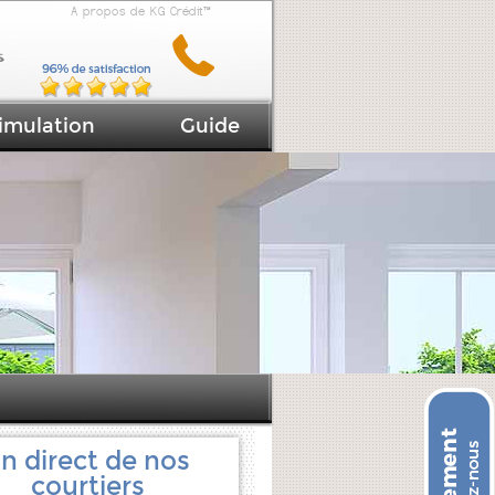
A propos de KG Crédit™
imulation
Guide
n direct de nos
courtiers