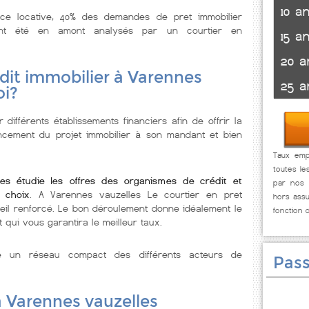
10 a
nce locative, 40% des demandes de pret immobilier
ont été en amont analysés par un courtier en
15 a
20 a
dit immobilier à Varennes
25 a
oi?
 différents établissements financiers afin de offrir la
ancement du projet immobilier à son mandant et bien
Taux empr
toutes le
les étudie les offres des organismes de crédit et
par nos p
 choix
. A Varennes vauzelles Le courtier en pret
hors assu
eil renforcé. Le bon déroulement donne idéalement le
fonction 
 qui vous garantira le meilleur taux.
se un réseau compact des différents acteurs de
Pass
à Varennes vauzelles