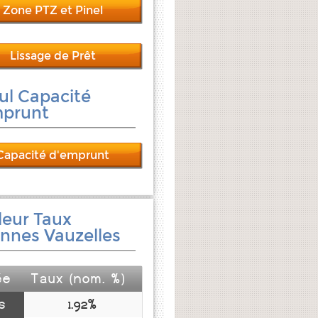
Zone PTZ et Pinel
Lissage de Prêt
ul Capacité
mprunt
Capacité d'emprunt
leur Taux
nnes Vauzelles
ée
Taux (nom. %)
s
1.92%