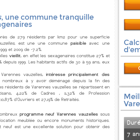
s
, une commune tranquille
agenaires
ès de 279 résidents par km2 pour une superficie
Calc
uzelles
, est une une commune
paisible
avec une
d'e
1999 et 2009 de -7.2%.
lles
vieillit
, en effet les sexagenaires constitue 27% et
 depuis 1999. Les habitants actifs de 30 à 59 ans, eux
.
 Varennes vauzelles,
intéresse principalement des
s nombreux à y avoir déménagé depuis la fin des
des résidents de Varennes vauzelles se répartissent en
Artisans, 4,22% de Cadres , 11,32% de Profession
Meil
 10,87% d'Ouvriers et 27,19% de Retraités.
Vare
 nombreux
programme neuf Varennes vauzelles
sous
l, location meublée ou encore monuments historiques.
Dur
neuf est une excellente solution pour obtenir des
7 an