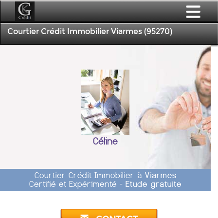
Courtier Crédit Immobilier Viarmes (95270)
Céline
Courtier Crédit Immobilier à
Viarmes
Certifié et Expérimenté -
Etude gratuite