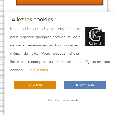
Allez les cookies !
Taux emprunt actualisés (Viarmes) toutes les semaines. Taux
Nous souhaitons obtenir votre accord
Immobilier pratiqués par nos partenaires bancaires. Meilleur Taux
pour déposer quelques cookies au delà
hors assurance. Taux crédit immobilier indicatif fonction des
de ceux nécessaires au fonctionnement
caractéristiques de l'emprunteur.
même du site. Vous pouvez choisir
librement d'accepter ou d'adapter la configuration des
Passez à l'action
cookies.
Plus d'infos
J'ACCEPTE
PERSONNALISER
Continuer sans valider