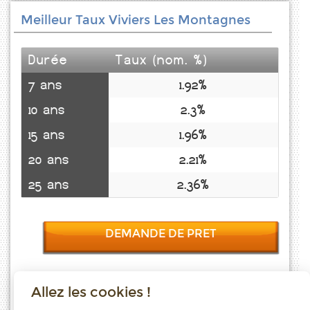
Meilleur Taux Viviers Les Montagnes
Durée
Taux (nom. %)
7 ans
1.92%
10 ans
2.3%
15 ans
1.96%
20 ans
2.21%
25 ans
2.36%
DEMANDE DE PRET
Allez les cookies !
Taux emprunt actualisés (Viviers Les Montagnes) toutes les semaines.