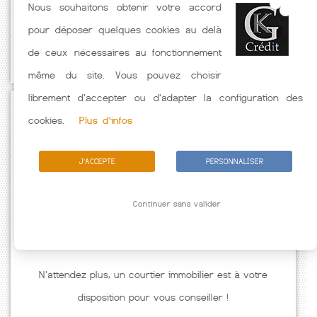
Nous souhaitons obtenir votre accord
Taux Immobilier pratiqués par nos partenaires bancaires. Meilleur
pour déposer quelques cookies au delà
Taux hors assurance. Taux crédit immobilier indicatif fonction des
de ceux nécessaires au fonctionnement
caractéristiques de l'emprunteur.
même du site. Vous pouvez choisir
librement d'accepter ou d'adapter la configuration des
Passez à l'action
cookies.
Plus d'infos
J'ACCEPTE
PERSONNALISER
Continuer sans valider
N'attendez plus, un courtier immobilier est à votre
disposition pour vous conseiller !