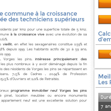
ne commune à la croissance
iée des techniciens supérieurs
idents par km2 pour une superficie totale de 5 km2.
Calc
ommune
à la croissance vive
avec une évolution de sa
d'e
1.61%.
s
vieillit
, en effet les sexagenaires constitue 11.59% et
8% depuis 1999. Les habitants actifs de 30 à 59 ans,
s 1999.
s, Vorges les pins,
intéresse principalement des
 les plus nombreux à y avoir déménagé depuis la fin
is des résidents de Vorges les pins se répartissent en
Artisans, 7,13% de Cadres , 20,94% de Profession
Meil
5,13% d'Ouvriers et 11,01% de Retraités.
Les 
mbreux
programme immobilier neuf Vorges les pins
ité pinel, location meublée ou encore monuments
Dur
 appartement neuf est une excellente solution pour
7 an