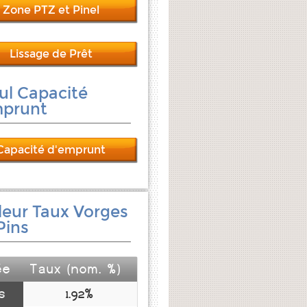
Zone PTZ et Pinel
Lissage de Prêt
ul Capacité
mprunt
Capacité d'emprunt
leur Taux Vorges
Pins
ée
Taux (nom. %)
s
1.92%