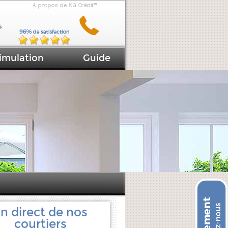
A propos de KG Crédit™
imulation
Guide
n direct de nos
courtiers