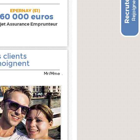
EPERNAY (51)
240 000 euros
160 000 euros
jet Assurance Emprunteur
 clients
oignent
Mr/Mme .