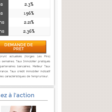
ns
2.3%
ns
1.96%
ns
2.21%
ns
2.36%
DEMANDE DE
PRET
runt actualisés (Vorges Les Pins)
s semaines. Taux Immobilier pratiqués
artenaires bancaires. Meilleur Taux
rance. Taux crédit immobilier indicatif
des caractéristiques de l'emprunteur.
ez à l'action