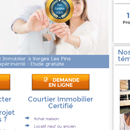
150 000 euros
Pro
Nos
tém
t Immobilier à
Vorges Les Pins
 Expérimenté -
Etude gratuite
DEMANDE
EN LIGNE
cter
Courtier Immobilier
Certifié
rojet
s ?
Achat maison
Locatif neuf ou ancien