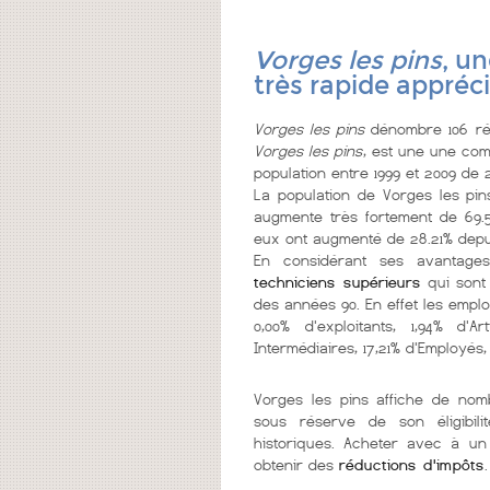
Vorges les pins
, u
très rapide appréc
Vorges les pins
dénombre 106 rés
Vorges les pins
, est une une c
population entre 1999 et 2009 de 2
La population de Vorges les pin
augmente très fortement de 69.5
eux ont augmenté de 28.21% depui
En considérant ses avantage
techniciens supérieurs
qui sont
des années 90. En effet les emplo
0,00% d'exploitants, 1,94% d'
Intermédiaires, 17,21% d'Employés, 1
Vorges les pins affiche de no
sous réserve de son éligibil
historiques. Acheter avec à un
obtenir des
réductions d'impôts
.