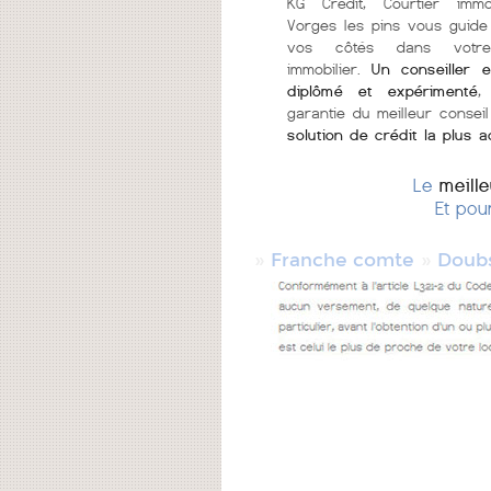
KG Crédit, Courtier immo
Vorges les pins vous guide
vos côtés dans votr
immobilier.
Un conseiller e
diplômé et expérimenté
,
garantie du meilleur conseil
solution de crédit la plus 
Le
meill
Et pou
»
»
Franche comte
Doub