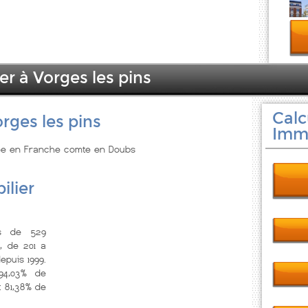
er à Vorges les pins
Calc
rges les pins
Immo
tuée en Franche comte en Doubs
ilier
us de 529
, de 201 a
epuis 1999.
4,03% de
 81,38% de