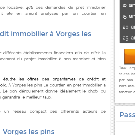
10 a
nce locative, 40% des demandes de pret immobilier
ont été en amont analysés par un courtier en
15 a
20 a
dit immobilier à Vorges les
25 a
 différents établissements financiers afin de offrir la
ancement du projet immobilier à son mandant et bien
Taux emp
toutes le
s étudie les offres des organismes de crédit et
par nos p
oix
. A Vorges les pins Le courtier en pret immobilier a
hors assu
. Le bon déroulement donne idéalement le choix du
fonction 
 garantira le meilleur taux.
se un réseau compact des différents acteurs de
Pass
 Vorges les pins