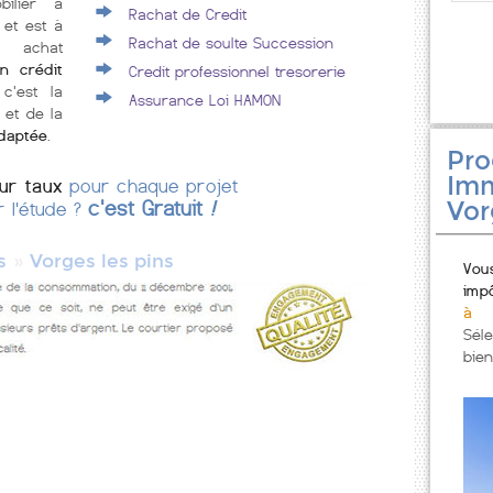
bilier à
Rachat de Credit
 et est à
Rachat de soulte Succession
e achat
n crédit
Credit professionnel tresorerie
 c'est la
Assurance Loi HAMON
 et de la
adaptée
.
Pr
Imm
eur taux
pour chaque projet
Vor
c'est Gratuit
!
r l'étude ?
»
s
Vorges les pins
Vou
imp
à 
Sél
bien