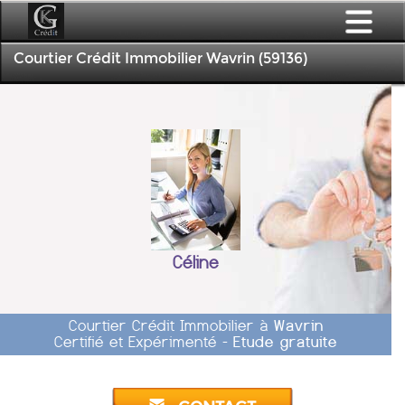
Courtier Crédit Immobilier Wavrin (59136)
Céline
Courtier Crédit Immobilier à
Wavrin
Certifié et Expérimenté -
Etude gratuite