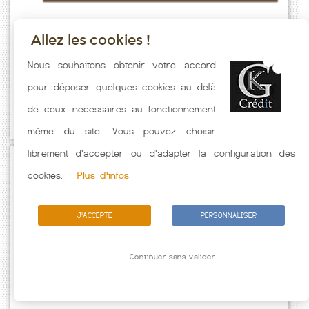
Allez les cookies !
Taux emprunt actualisés (Wavrin) toutes les semaines. Taux Immobilier
Nous souhaitons obtenir votre accord
pratiqués par nos partenaires bancaires. Meilleur Taux hors
pour déposer quelques cookies au delà
assurance. Taux crédit immobilier indicatif fonction des
de ceux nécessaires au fonctionnement
caractéristiques de l'emprunteur.
même du site. Vous pouvez choisir
librement d'accepter ou d'adapter la configuration des
Passez à l'action
cookies.
Plus d'infos
J'ACCEPTE
PERSONNALISER
Continuer sans valider