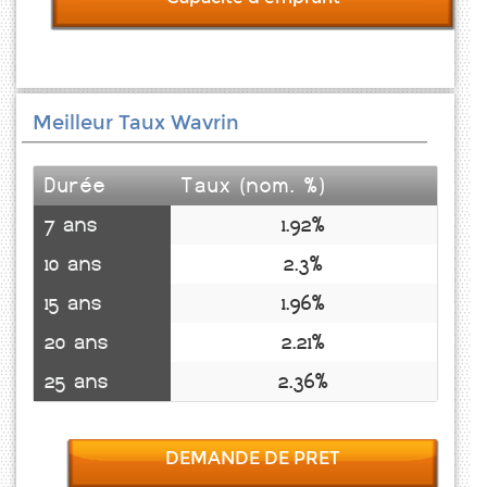
Meilleur Taux Wavrin
Durée
Taux (nom. %)
7 ans
1.92%
10 ans
2.3%
15 ans
1.96%
20 ans
2.21%
25 ans
2.36%
DEMANDE DE PRET