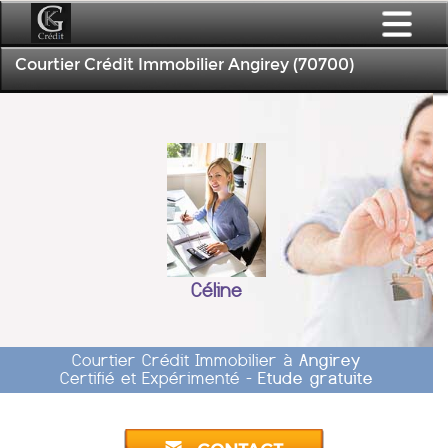
Courtier Crédit Immobilier Angirey (70700)
Céline
Courtier Crédit Immobilier à
Angirey
Certifié et Expérimenté -
Etude gratuite