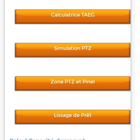
Calculatrice TAEG
Simulation PTZ
Zone PTZ et Pinel
Lissage de Prêt