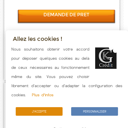
DEMANDE DE PRET
Allez les cookies !
Taux emprunt actualisés (Angirey) toutes les semaines. Taux
Nous souhaitons obtenir votre accord
Immobilier pratiqués par nos partenaires bancaires. Meilleur Taux
pour déposer quelques cookies au delà
hors assurance. Taux crédit immobilier indicatif fonction des
de ceux nécessaires au fonctionnement
caractéristiques de l'emprunteur.
même du site. Vous pouvez choisir
librement d'accepter ou d'adapter la configuration des
Passez à l'action
cookies.
Plus d'infos
J'ACCEPTE
PERSONNALISER