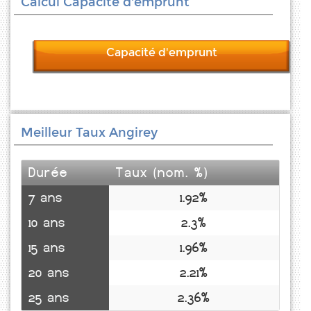
Calcul Capacité d'emprunt
Capacité d'emprunt
Meilleur Taux Angirey
Durée
Taux (nom. %)
7 ans
1.92%
10 ans
2.3%
15 ans
1.96%
20 ans
2.21%
25 ans
2.36%