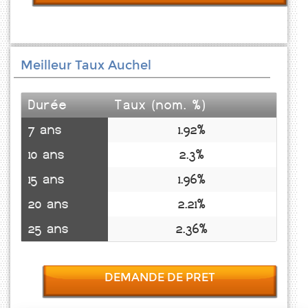
Meilleur Taux Auchel
Durée
Taux (nom. %)
7 ans
1.92%
10 ans
2.3%
15 ans
1.96%
20 ans
2.21%
25 ans
2.36%
DEMANDE DE PRET