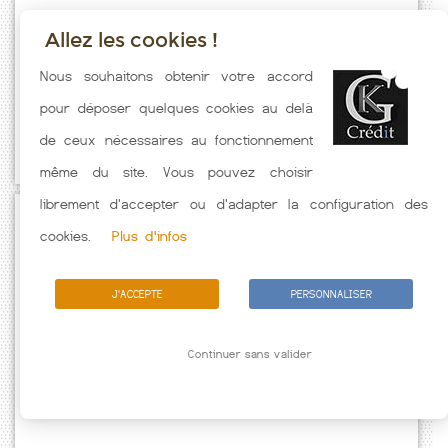
Allez les cookies !
Taux emprunt actualisés (Auchel) toutes les semaines. Taux Immobilier
Nous souhaitons obtenir votre accord
pratiqués par nos partenaires bancaires. Meilleur Taux hors
pour déposer quelques cookies au delà
assurance. Taux crédit immobilier indicatif fonction des
de ceux nécessaires au fonctionnement
caractéristiques de l'emprunteur.
même du site. Vous pouvez choisir
librement d'accepter ou d'adapter la configuration des
Passez à l'action
cookies.
Plus d'infos
J'ACCEPTE
PERSONNALISER
Continuer sans valider