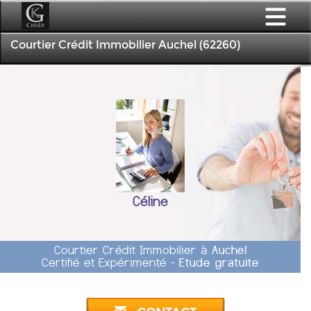
Courtier Crédit Immobilier Auchel (62260)
Céline
Courtier Crédit Immobilier à
Auchel
Certifié et Expérimenté -
Etude gratuite