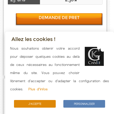
DEMANDE DE PRET
Allez les cookies !
Taux emprunt actualisés (Lambres) toutes les semaines. Taux
Nous souhaitons obtenir votre accord
Immobilier pratiqués par nos partenaires bancaires. Meilleur Taux
pour déposer quelques cookies au delà
hors assurance. Taux crédit immobilier indicatif fonction des
de ceux nécessaires au fonctionnement
caractéristiques de l'emprunteur.
même du site. Vous pouvez choisir
librement d'accepter ou d'adapter la configuration des
Passez à l'action
cookies.
Plus d'infos
J'ACCEPTE
PERSONNALISER