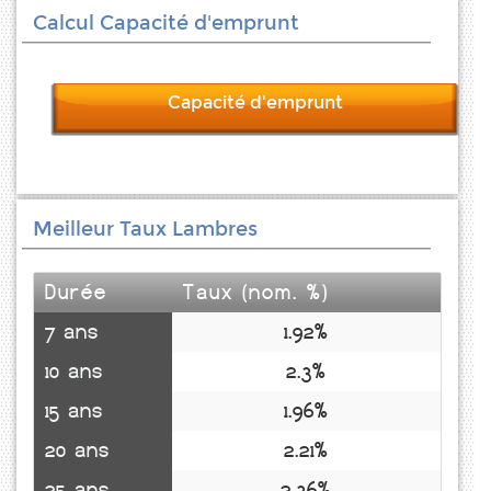
Calcul Capacité d'emprunt
Capacité d'emprunt
Meilleur Taux Lambres
Durée
Taux (nom. %)
7 ans
1.92%
10 ans
2.3%
15 ans
1.96%
20 ans
2.21%
25 ans
2.36%