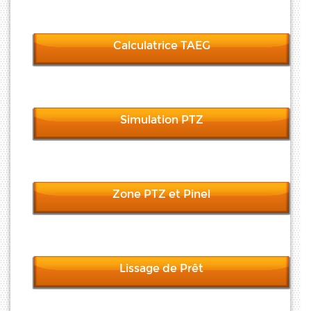
Calculatrice TAEG
Simulation PTZ
Zone PTZ et Pinel
Lissage de Prêt