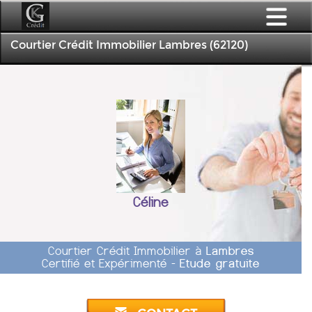
Courtier Crédit Immobilier Lambres (62120)
Céline
Courtier Crédit Immobilier à
Lambres
Certifié et Expérimenté -
Etude gratuite