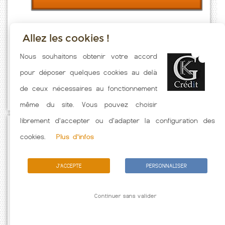
Allez les cookies !
Taux emprunt actualisés (Ayzieu) toutes les semaines. Taux Immobilier
Nous souhaitons obtenir votre accord
pratiqués par nos partenaires bancaires. Meilleur Taux hors
pour déposer quelques cookies au delà
assurance. Taux crédit immobilier indicatif fonction des
de ceux nécessaires au fonctionnement
caractéristiques de l'emprunteur.
même du site. Vous pouvez choisir
librement d'accepter ou d'adapter la configuration des
Passez à l'action
cookies.
Plus d'infos
J'ACCEPTE
PERSONNALISER
Continuer sans valider