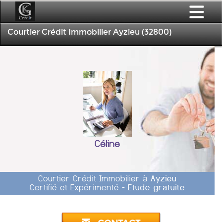
Courtier Crédit Immobilier Ayzieu (32800)
Céline
Courtier Crédit Immobilier à
Ayzieu
Certifié et Expérimenté -
Etude gratuite