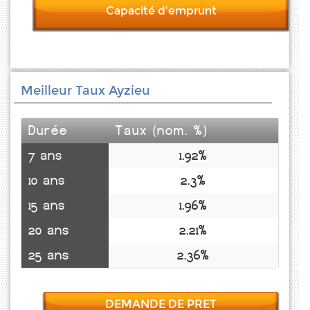
Capacité d'emprunt
Meilleur Taux Ayzieu
Durée
Taux (nom. %)
7 ans
1.92%
10 ans
2.3%
15 ans
1.96%
20 ans
2.21%
25 ans
2.36%
DEMANDE DE PRET